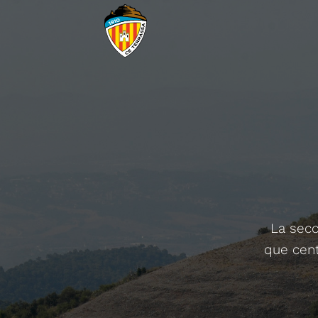
La secc
que cent