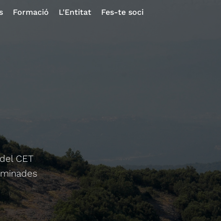
s
Formació
L'Entitat
Fes-te soci
 del CET
caminades