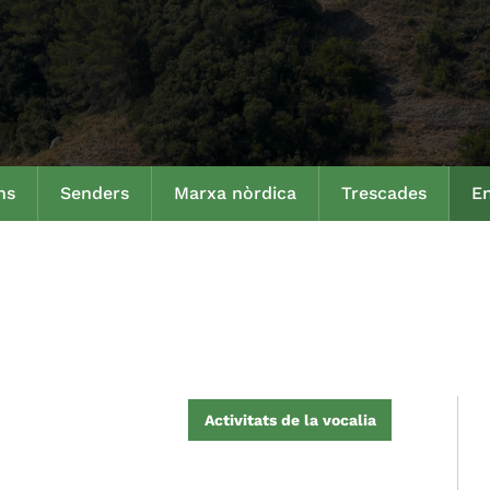
ns
Senders
Marxa nòrdica
Trescades
En
Activitats de la vocalia