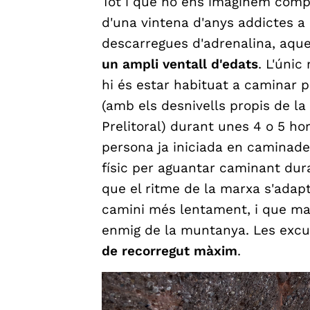
Tot i que no ens imaginem compt
d'una vintena d'anys addictes a 
descarregues d'adrenalina, aque
un ampli ventall d'edats
. L'únic
hi és estar habituat a caminar 
(amb els desnivells propis de l
Prelitoral) durant unes 4 o 5 ho
persona ja iniciada en caminade
físic per aguantar caminant dur
que el ritme de la marxa s'adapt
camini més lentament, i que mai
enmig de la muntanya. Les excur
de recorregut màxim
.