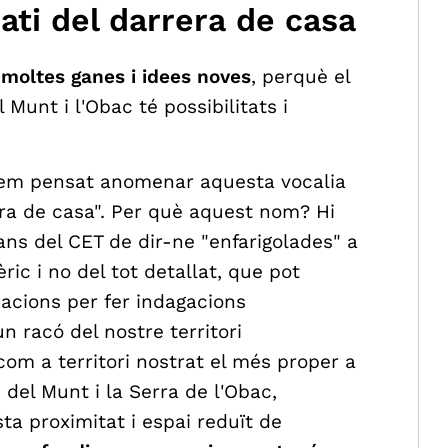
ati del darrera de casa
moltes ganes i idees noves
, perquè el
Munt i l'Obac té possibilitats i
 hem pensat anomenar aquesta vocalia
era de casa". Per què aquest nom? Hi
rans del CET de dir-ne "enfarigolades" a
ric i no del tot detallat, que pot
acions per fer indagacions
n racó del nostre territori
m a territori nostrat el més proper a
ç del Munt i la Serra de l'Obac,
a proximitat i espai reduït de