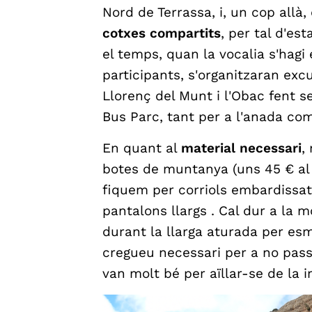
Nord de Terrassa, i, un cop allà,
cotxes compartits
, per tal d'es
el temps, quan la vocalia s'hagi
participants, s'organitzaran exc
Llorenç del Munt i l'Obac fent se
Bus Parc, tant per a l'anada com
En quant al
material necessari
,
botes de muntanya (uns 45 € al 
fiquem per corriols embardissat
pantalons llargs . Cal dur a la m
durant la llarga aturada per esm
cregueu necessari per a no passar
van molt bé per aïllar-se de la i