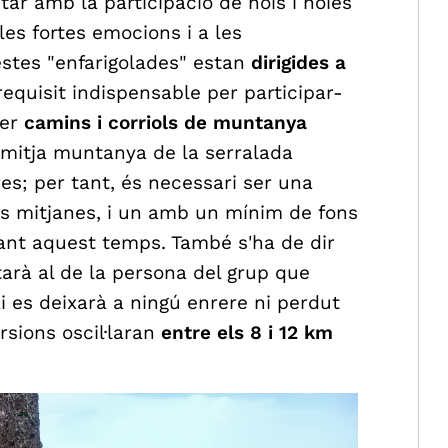
ar amb la participació de nois i noies
les fortes emocions i a les
stes "enfarigolades" estan
dirigides a
 requisit indispensable per participar-
per
camins i corriols de muntanya
a mitja muntanya de la serralada
res; per tant, és necessari ser una
s mitjanes, i un amb un mínim de fons
ant aquest temps. També s'ha de dir
arà al de la persona del grup que
 es deixarà a ningú enrere ni perdut
sions oscil·laran
entre els 8 i 12 km