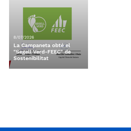
8/07/2026
La Campaneta obté el
"Segell Verd-FEEC" de
Sostenibilitat
8/07/2026
La Campaneta obté el
"Segell Verd-FEEC" de
Sostenibilitat
La 11a Campaneta, organitzada per