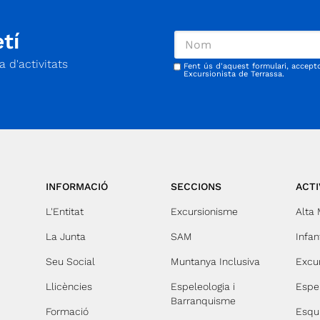
tí
 d'activitats
Fent ús d'aquest formulari, accept
Excursionista de Terrassa.
INFORMACIÓ
SECCIONS
ACTI
L'Entitat
Excursionisme
Alta
La Junta
SAM
Infant
Seu Social
Muntanya Inclusiva
Excu
Llicències
Espeleologia i
Espe
Barranquisme
Formació
Esqu