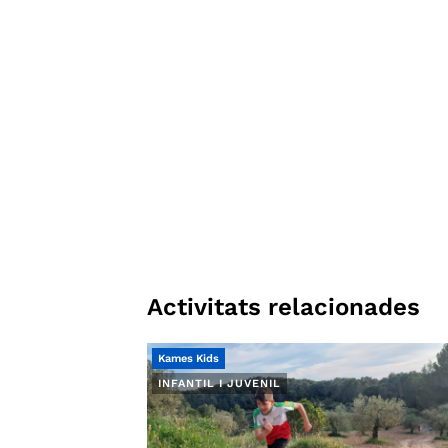
Activitats relacionades
Kames Kids
INFANTIL I JUVENIL