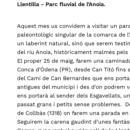
Llentilla - Parc fluvial de l’Anoia.
Aquest mes us convidem a visitar un parat
paleontològic singular de la comarca de l
un laberint natural, sinó que serem testi
del riu Anoia, històricament malmès pels 
El proper 25 de maig, farem una caminada 
Conca d'Òdena (PR), desde Can Titó fins a
del Camí de Can Bernardes que ens porta
antigues del municipi i des d'on podrem v
ens portarà al sender dels Esgavellats, un
passat grans i petits sense problemes. De
de Collbàs (1318) on farem una parada en 
Seguirem la carena gaudint d’unes fantàst