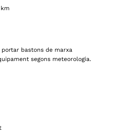
3 km
 portar bastons de marxa
 equipament segons meteorologia.
t