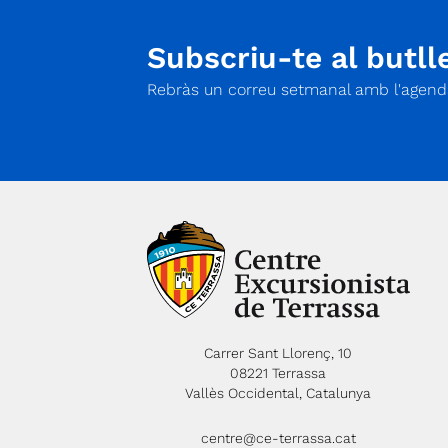
Subscriu-te al butlle
Rebràs un correu setmanal amb l'agenda
Carrer Sant Llorenç, 10
08221 Terrassa
Vallès Occidental, Catalunya
centre@ce-terrassa.cat