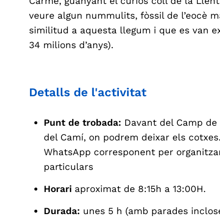
Carme, guanyant el curiós coll de la Llenti
veure algun nummulits, fòssil de l’eocè ma
similitud a aquesta llegum i que es van exti
34 milions d’anys).
Detalls de l'activitat
Punt de trobada:
Davant del Camp de F
del Camí, on podrem deixar els cotxes.
WhatsApp corresponent per organitzar
particulars
Horari
aproximat de 8:15h a 13:00H.
Durada:
unes 5 h (amb parades inclose