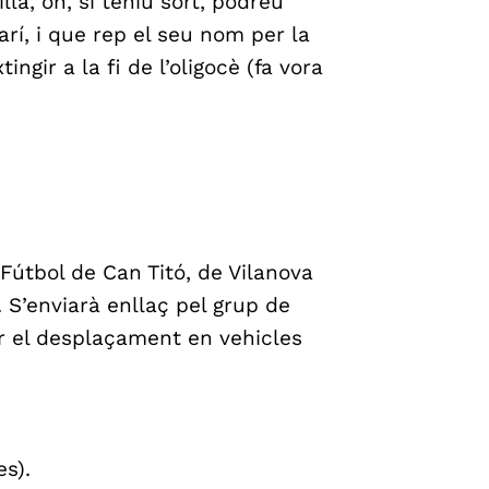
lla, on, si teniu sort, podreu
rí, i que rep el seu nom per la
ngir a la fi de l’oligocè (fa vora
útbol de Can Titó, de Vilanova
 S’enviarà enllaç pel grup de
 el desplaçament en vehicles
s).