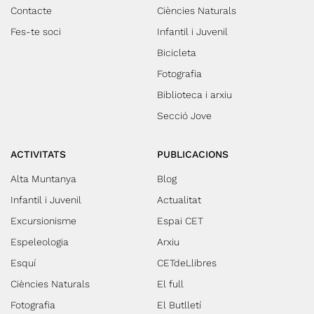
Contacte
Ciències Naturals
Fes-te soci
Infantil i Juvenil
Bicicleta
Fotografia
Biblioteca i arxiu
Secció Jove
ACTIVITATS
PUBLICACIONS
Alta Muntanya
Blog
Infantil i Juvenil
Actualitat
Excursionisme
Espai CET
Espeleologia
Arxiu
Esquí
CETdeLlibres
Ciències Naturals
El full
Fotografia
El Butlletí