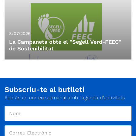
8/07/2026
La Campaneta obté el "Segell Verd-FEEC"
de Sostenibilitat
Subscriu-te al butlletí
Rebràs un correu setmanal amb l'agenda d'activitats