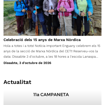
Celebració dels 15 anys de Marxa Nòrdica
Hola a totes i a tots! Notícia important Enguany celebrem els 15
anys de la secció de Marxa Nòrdica del CET!! Reserveu-vos la
data: Dissabte 3 d'octubre, a les 18 hores a l'escola Lanaspa
del carrer Pantà. Hi haurà moltes sorpreses: Anunciarem el
Dissabte, 3 d'octubre de 2026
guanyador del disseny de la samarreta Podreu adquirir les
noves samarretes Hi haurà parlaments Fins i tot un concert de
pop-rock amb el grup local BROKENS; I moltes coses més Més
Actualitat
endavant ja anirem compartint més detalls. Ens faria molta
il·lusió trobar-vos-hi!! Us hi esperem!!