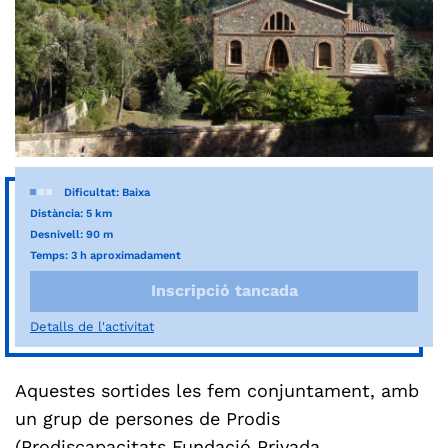
Dificultat: Baixa
Distància: 5 km
Desnivell: 90 m
Temps: 3 h aproximadament
Inscripció tancada
Detalls de l'activitat
Aquestes sortides les fem conjuntament, amb
un grup de persones de Prodis
(Prodiscapacitats Fundació Privada