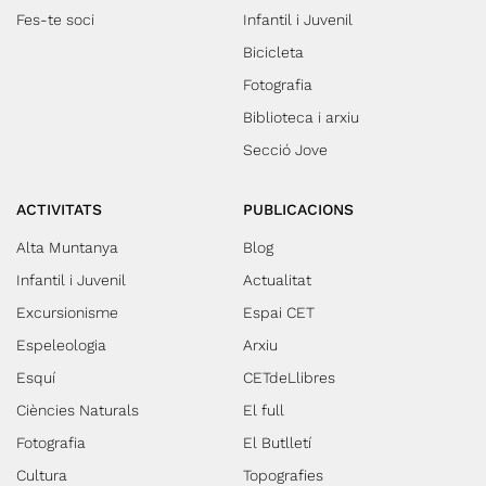
Fes-te soci
Infantil i Juvenil
Bicicleta
Fotografia
Biblioteca i arxiu
Secció Jove
ACTIVITATS
PUBLICACIONS
Alta Muntanya
Blog
Infantil i Juvenil
Actualitat
Excursionisme
Espai CET
Espeleologia
Arxiu
Esquí
CETdeLlibres
Ciències Naturals
El full
Fotografia
El Butlletí
Cultura
Topografies