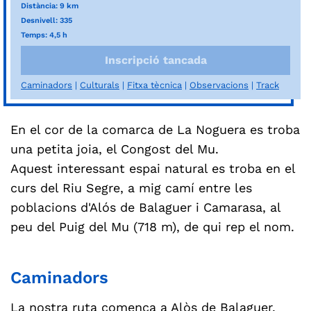
Distància: 9 km
Desnivell: 335
Temps: 4,5 h
Inscripció tancada
Caminadors
Culturals
Fitxa tècnica
Observacions
Track
En el cor de la comarca de La Noguera es troba
una petita joia, el Congost del Mu.
Aquest interessant espai natural es troba en el
curs del Riu Segre, a mig camí entre les
poblacions d'Alós de Balaguer i Camarasa, al
peu del Puig del Mu (718 m), de qui rep el nom.
Caminadors
La nostra ruta comença a Alòs de Balaguer,