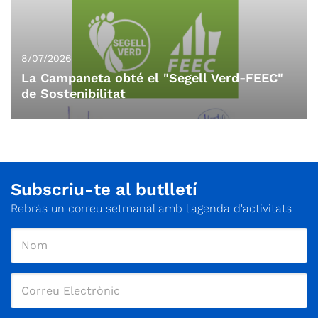
8/07/2026
La Campaneta obté el "Segell Verd-FEEC"
de Sostenibilitat
Subscriu-te al butlletí
Rebràs un correu setmanal amb l'agenda d'activitats