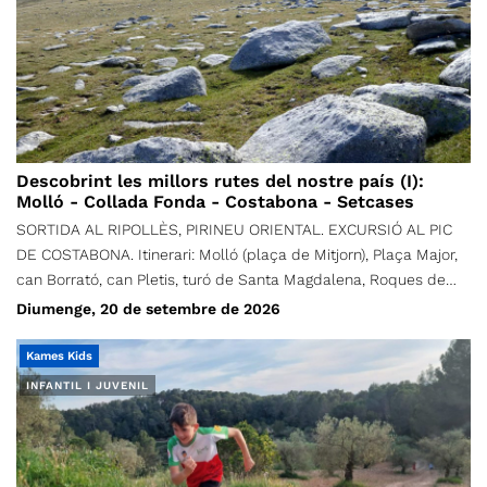
Descobrint les millors rutes del nostre país (I):
Molló - Collada Fonda - Costabona - Setcases
SORTIDA AL RIPOLLÈS, PIRINEU ORIENTAL. EXCURSIÓ AL PIC
DE COSTABONA. Itinerari: Molló (plaça de Mitjorn), Plaça Major,
can Borrató, can Pletis, turó de Santa Magdalena, Roques de
Santa Creu, Igols d'en Romaní, Puig de Sant Joan, Collada de la
Diumenge, 20 de setembre de 2026
Fembra Morta, serra de la Fembra Morta, la Solana, Collada
Verda, Collada Fonda, (opcional: Roques d'en Mercer, Roca
Kames Kids
Blanca dels Oms, font de Fra Joan, Coll de Pal, cim de
INFANTIL I JUVENIL
Costabona, Collada Fonda), Serrat del Solà de Bones, ruta dels
Contrabandistes, torrent del Camp d'en Malet, Cabana del
Ferrer, la Rodonella, torrent de Vall-llobre, la Vall Llobre, pont
d'en Xecó i Setcases. Itinerari normal: Molló - Collada Fonda -