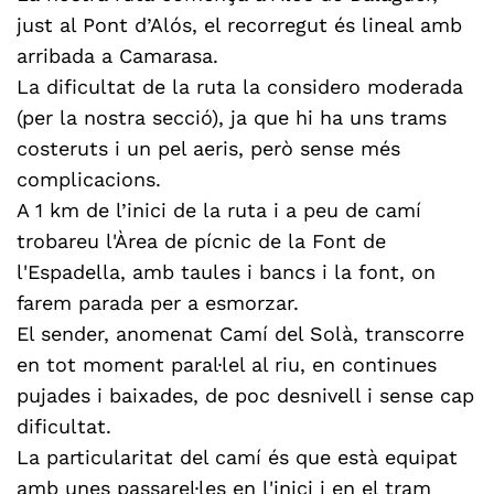
just al Pont d’Alós, el recorregut és lineal amb
arribada a Camarasa.
La dificultat de la ruta la considero moderada
(per la nostra secció), ja que hi ha uns trams
costeruts i un pel aeris, però sense més
complicacions.
A 1 km de l’inici de la ruta i a peu de camí
trobareu l'Àrea de pícnic de la Font de
l'Espadella, amb taules i bancs i la font, on
farem parada per a esmorzar.
El sender, anomenat Camí del Solà, transcorre
en tot moment paral·lel al riu, en continues
pujades i baixades, de poc desnivell i sense cap
dificultat.
La particularitat del camí és que està equipat
amb unes passarel·les en l'inici i en el tram