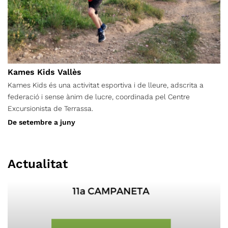
Setcases (14,590 km) (+ 745 m) (- 664 m) Itinerari opcional al
cim del Costabona: Molló - Collada Fonda - cim de Costabona
- Collada Fonda - Setcases (20,680 km) (+ 1.298 m) (- 1.220 m)
Itinerari opcional per als que no pugen al Costabona: Collada
Fonda - Collada de la Balmeta (refugi Jaume Ferrer) - Collada
Fonda (4,360 km) (+ 108 m) (- 108 m)
Kames Kids Vallès
Kames Kids és una activitat esportiva i de lleure, adscrita a
federació i sense ànim de lucre, coordinada pel Centre
Excursionista de Terrassa.
De setembre a juny
Actualitat