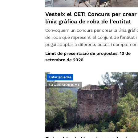
Vesteix el CET! Concurs per crear
línia gràfica de roba de l'entitat
Convoquem un concurs per crear la línia gràfi
de roba que representi el conjunt de l’entitat i
pugui adaptar a diferents peces i complement
Volem una imatge compartida que puguem
Límit de presentació de propostes: 13 de
portar persones de totes les edats, seccions i
setembre de 2026
vocalies; una proposta nascuda de la creativit
de la nostra comunitat, que ens identifiqui,
Enfarigolades
permeti reconèixer d’on som i ens acompanyi
EXCURSIONISME
tant a la muntanya com en el nostre dia a dia.
Tens una idea que pugui representar tot el CE
Presenta-la i ajuda’ns a crear una nova identit
sobre el terreny.