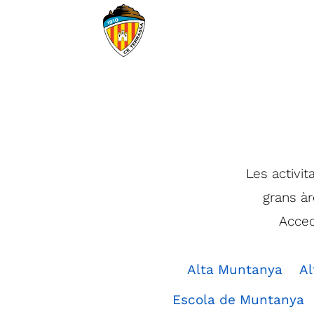
Les activit
grans àre
Acced
Alta Muntanya
Al
Escola de Muntanya