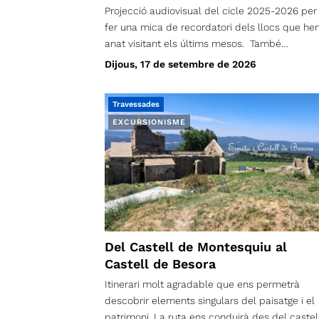
Projecció audiovisual del cicle 2025-2026 per
aturada llarga per esmorzar). Per tant, serà un
fer una mica de recordatori dels llocs que h
traçat trencacames i exigent físicament.
anat visitant els últims mesos. També
presentarem i comentarem el calendari, per l
Dijous, 17 de setembre de 2026
propera temporada. Esteu tots/es
convidats/convidades. Els simpatitzants tam
Travessades
son molt benvinguts. Dijous, 17 de setembre de
EXCURSIONISME
2026 A les 19 h Al Coro Vell (Carrer Sant Marià,
122)
Del Castell de Montesquiu al
Castell de Besora
Itinerari molt agradable que ens permetrà
descobrir elements singulars del paisatge i el
patrimoni. La ruta ens conduirà des del castel