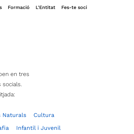
s
Formació
L'Entitat
Fes-te soci
oben en tres
s socials.
tjada:
s Naturals
Cultura
afia
Infantil i Juvenil