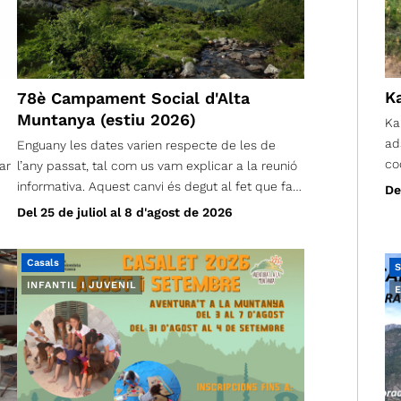
K
78è Campament Social d'Alta
Muntanya (estiu 2026)
Ka
ad
Enguany les dates varien respecte de les de
co
ar
l’any passat, tal com us vam explicar a la reunió
informativa. Aquest canvi és degut al fet que fa
De
des
temps que estem treballant per trobar una zona
Del 25 de juliol al 8 d'agost de 2026
adequada en un entorn proper i de muntanya, i
després de valorar diferents opcions, aquestes
Casals
han estat les úniques dates disponibles que ens
S
INFANTIL I JUVENIL
permeten dur a terme el Campament en les
condicions que considerem ideals. Dates: del 25
de juliol al 8 d’agost de 2026 Ubicació: , a la Val-
de-Sos (França) Creiem que la Val de Sos i el
càmping Bexanelle ofereixen un bon entorn per
gaudir de la muntanya, les activitats i la