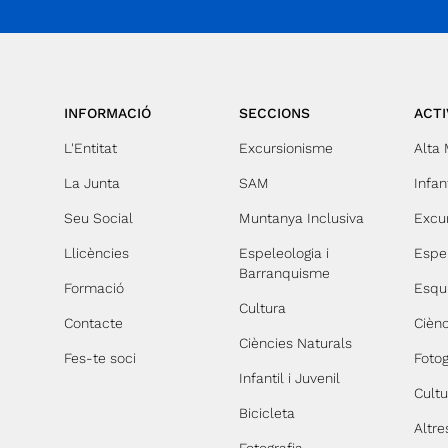
Collada Fonda (4,360 km) (+ 108 m) (- 108 m)
l’ermita que es manté en bon estat gràcies a un
seguit de restauracions. Més amunt de l’ermita hi
ha una font que a vegades raja moltíssim i una
bassa. El mas i l’hostal estan separats per una
gran era enrajolada. A l’hostal encara hi podem
INFORMACIÓ
SECCIONS
ACTI
trobar un grapat d’elements molt significatius de
L'Entitat
Excursionisme
Alta
la vida quotidiana. La cuina, habitacions, els
banys, una tina, molins de vi i d’oli, el celler,
La Junta
SAM
Infant
quadres pel bestiar i les cavalleries, un gran
Seu Social
Muntanya Inclusiva
Excu
bassa, etc ... L’hostal encara estava funcionant
com a mas agrícola als anys 30 del segle passat.
Llicències
Espeleologia i
Espe
Barranquisme
A partir dels anys 50 Sant Jaume va quedar
Formació
Esqu
abandonat definitivament, fet que en va
Cultura
accelerar el procés de decadència. El Camí Ral
Contacte
Ciènc
arriba pel sud-est i marxa pel nord-oest cap a
Ciències Naturals
Fes-te soci
Fotog
Pont de Vilomara i Manresa. Desfarem un trosset
Infantil i Juvenil
de camí i agafarem l’anomenat camí dels
Cultu
Maquis, passant per la Balma o Bauma del
Bicicleta
Altre
Sequer i el cantó nord de la vall de Vallhonesta.