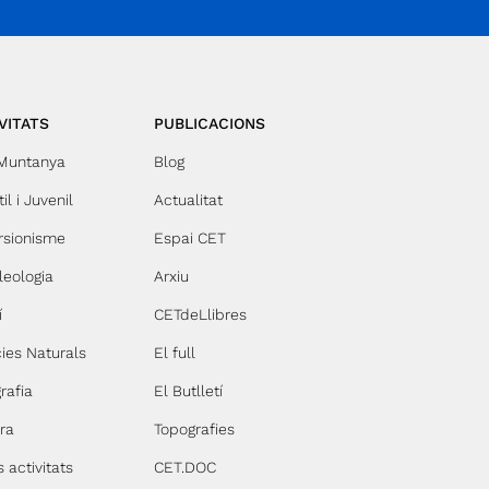
VITATS
PUBLICACIONS
 Muntanya
Blog
il i Juvenil
Actualitat
rsionisme
Espai CET
leologia
Arxiu
í
CETdeLlibres
ies Naturals
El full
rafia
El Butlletí
ra
Topografies
s activitats
CET.DOC