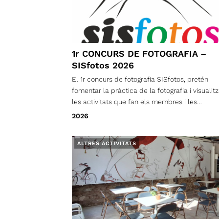
1r CONCURS DE FOTOGRAFIA –
SISfotos 2026
El 1r concurs de fotografia SISfotos, pretén
fomentar la pràctica de la fotografia i visualitz
les activitats que fan els membres i les
membres de la SIS al llarg de l’any relaciona
2026
amb l’espeleologia i el descens de barrancs.
ALTRES ACTIVITATS