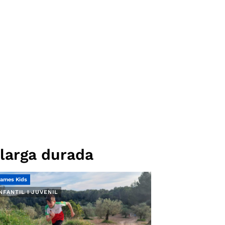
larga durada
ames Kids
NFANTIL I JUVENIL