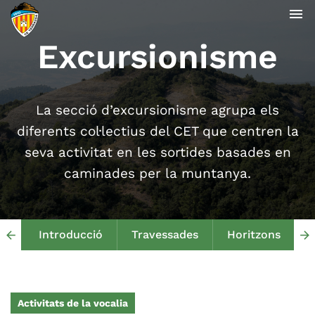
menu
Excursionisme
La secció d’excursionisme agrupa els
diferents col·lectius del CET que centren la
seva activitat en les sortides basades en
caminades per la muntanya.
Introducció
Travessades
Horitzons
arrow_back
arrow_forward
Activitats de la vocalia