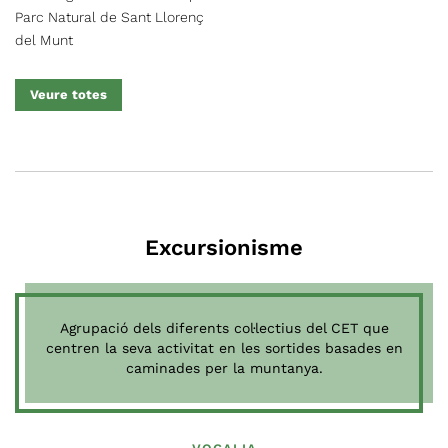
Barcelona a Manresa. Les
Parc Natural de Sant Llorenç
Balmes obrades són més
del Munt
habitades entre els segles VIII
i IX. Per arribar al principi del
Veure totes
recorregut des de Terrassa
cal seguir la carretera B-122
en sentit Rellinars, un cop
passat el coll de l’Obac, al
km 13’800 a la banda dreta
de la carretera veurem un
cartell que indica el nom de
Excursionisme
les Boades i font de Carlets,
en aquesta explanada
deixem el cotxe aparcat.
Agrupació dels diferents col·lectius del CET que
centren la seva activitat en les sortides basades en
caminades per la muntanya.