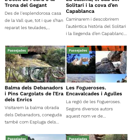
Tota aquesta zona, com la
Trona del Gegant
Solitari i la cova d’en
majoria dels indrets del
Capablanca
Des de l'esplendorosa casa
massís, son plens de cingles,
Caminarem i descobrirem
de la Vall que, tot i que s’han
canals, agulles, balmes,
l’autèntica història del Solitari
reparat les teulades,
coves, avencs i fonts amb
i la llegenda d’en Capablanca.
presenta un estat de
moltes històries per conèixer.
Per la zona de l’Obac farem
conservació lamentable,
una caminada per conèixer
visitarem el fons del torrent
Passejades
Passejades
l’entorn on es va refugiar i
de la Coma de la Vall,
viure el Solitari, i coneixerem
pujarem per la carena dels
l’autèntica història d’aquest
Emprius i baixarem per la
personatge que donà nom a
carena de la Vall
la toponímia de la contrada,
Balma dels Debanadors
Les Fogueroses.
explicada per un dels seus
i Pins Cargolats de l’Era
Encavalcades i Agulles
nets.
dels Enrics
La regió de les Fogueroses.
Visitarem la balma obrada
Segons diversos autors
dels Debanadors, coneguda
aquest nom ve de
també com Espluga dels
l’espectacle que
Venedors (en els mapes de
ens ofereixen les primeres
l’editorial alpina des de 2013
clarors del dia quan arriben a
Passejades
Passejades