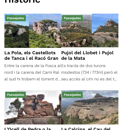
Passejades
Passejades
La Pola, els Castellots
Pujol del Llobet i Pujol
de Tanca i el Racó Gran
de la Mata
Entre la carena de la Fosca al
Es tracta de dos turons
nord i la carena del Camí Ral
modestos (734 i 773m) però el
al sud hi trobem el torrent del
seu accès al cim no es del tot
Figueret i el torrent de la Font
fàcil. Tanmateix, encara que
de la Cansalada, separats per
no s’assoleixi el cim tenen
Passejades
Passejades
la carena de l’Espuga que
unes raconades ben curioses
esta presidida pels Castellots
que val la pena de visitar.
de Tanca. Les capçaleres
dels dos torrents son el Racó
Gran i la raconada de la Pola.
L’Ocell de Pedra o la
La Calcina, el Cau del