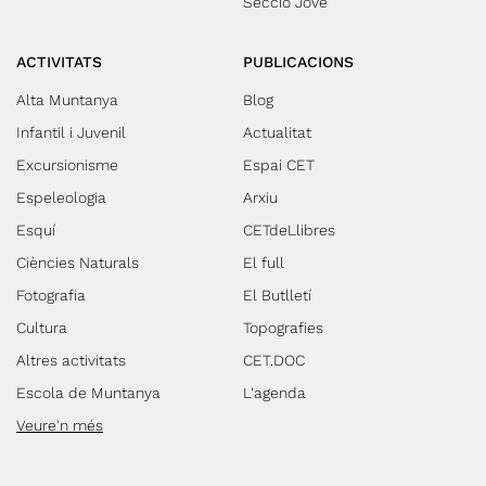
Secció Jove
ACTIVITATS
PUBLICACIONS
Alta Muntanya
Blog
Infantil i Juvenil
Actualitat
Excursionisme
Espai CET
Espeleologia
Arxiu
Esquí
CETdeLlibres
Ciències Naturals
El full
Fotografia
El Butlletí
Cultura
Topografies
Altres activitats
CET.DOC
Escola de Muntanya
L'agenda
Veure'n més