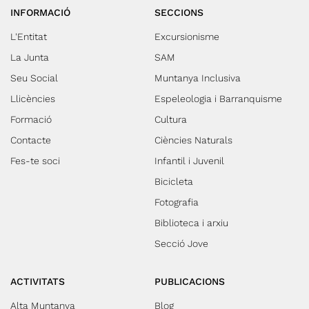
està documentat al segle XII. En una estoneta ja estarem de
INFORMACIÓ
SECCIONS
volta altre cop als cotxes.
L'Entitat
Excursionisme
La Junta
SAM
Seu Social
Muntanya Inclusiva
Llicències
Espeleologia i Barranquisme
Formació
Cultura
Contacte
Ciències Naturals
Fes-te soci
Infantil i Juvenil
Bicicleta
Fotografia
Biblioteca i arxiu
Secció Jove
ACTIVITATS
PUBLICACIONS
Alta Muntanya
Blog