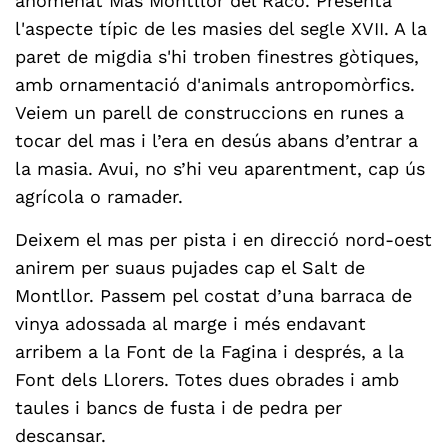
anomenat Mas Montllor del Racó. Presenta
l'aspecte típic de les masies del segle XVII. A la
paret de migdia s'hi troben finestres gòtiques,
amb ornamentació d'animals antropomòrfics.
Veiem un parell de construccions en runes a
tocar del mas i l’era en desús abans d’entrar a
la masia. Avui, no s’hi veu aparentment, cap ús
agrícola o ramader.
Deixem el mas per pista i en direcció nord-oest
anirem per suaus pujades cap el Salt de
Montllor. Passem pel costat d’una barraca de
vinya adossada al marge i més endavant
arribem a la Font de la Fagina i després, a la
Font dels Llorers. Totes dues obrades i amb
taules i bancs de fusta i de pedra per
descansar.