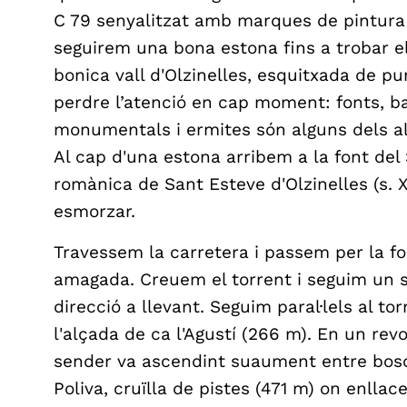
C 79 senyalitzat amb marques de pintura 
seguirem una bona estona fins a trobar e
bonica vall d'Olzinelles, esquitxada de pu
perdre l’atenció en cap moment: fonts, ba
monumentals i ermites són alguns dels al
Al cap d'una estona arribem a la font del 
romànica de Sant Esteve d'Olzinelles (s. XI
esmorzar.
Travessem la carretera i passem per la fon
amagada. Creuem el torrent i seguim un s
direcció a llevant. Seguim paral·lels al tor
l'alçada de ca l'Agustí (266 m). En un revol
sender va ascendint suaument entre bosco
Poliva, cruïlla de pistes (471 m) on enlla