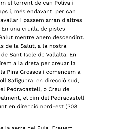
 el torrent de can Poliva i
ps i, més endavant, per can
avallar i passem arran d'altres
 En una cruïlla de pistes
a Salut mentre anem descendint.
s de la Salut, a la nostra
 de Sant Iscle de Vallalta. En
girem a la dreta per creuar la
 dels Pins Grossos i comencem a
ll Safiguera, en direcció sud,
l Pedracastell, o Creu de
alment, el cim del Pedracastell
t en direcció nord-est (308
e la serra del Puig. Creuem