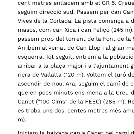
cent metres enllacem amb el GR 5. Creuem
seguim direcció sud. Passem per can Cam
Vives de la Cortada. La pista comença a d
masos, com can Xica i can Feliçó (245 m).
passem prop del torrent de la Font de l
Arribem al veïnat de Can Llop i al gran ma
esquerra. Tot seguit, entrem a la població
arribar a la plaça major i a l'ajuntament 
riera de Vallalta (120 m). Voltem el turó
ascendir de nou. Ara, seguim el camí de co
que en pocs minuts ens mena a la Creu de
Canet ("100 Cims" de la FEEC) (285 m). Re
es troba uns dos-centes metres més amun
m).
Iniciem la baixada cap a Canet pel camí d