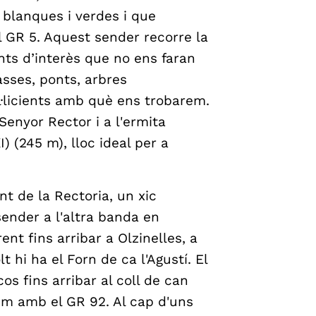
blanques i verdes i que
l GR 5. Aquest sender recorre la
nts d’interès que no ens faran
sses, ponts, arbres
·licients amb què ens trobarem.
Senyor Rector i a l'ermita
) (245 m), lloc ideal per a
t de la Rectoria, un xic
ender a l'altra banda en
rent fins arribar a Olzinelles, a
t hi ha el Forn de ca l'Agustí. El
s fins arribar al coll de can
cem amb el GR 92. Al cap d'uns