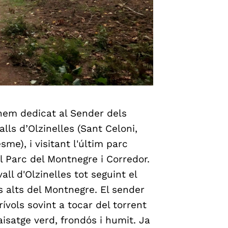
em dedicat al Sender dels
lls d’Olzinelles (Sant Celoni,
me), i visitant l'últim parc
 Parc del Montnegre i Corredor.
ll d'Olzinelles tot seguint el
 alts del Montnegre. El sender
vols sovint a tocar del torrent
aisatge verd, frondós i humit. Ja