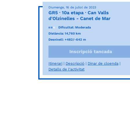
Diumenge, 16 de juliol de 2023
GR5 · 10a etapa · Can Valls
d'Olzinelles - Canet de Mar
Dificultat: Moderada
Distància: 14,760 km
Desnivell: +482/-642 m
Inscripció tancada
Itinerari
Descripció
Dinar de cloenda
Detalls de l'activitat