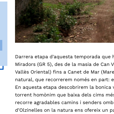
Darrera etapa d'aquesta temporada que h
Miradors (GR 5), des de la masia de Can Va
Vallès Oriental) fins a Canet de Mar (Mares
natural, que recorrerem només en part: el
En aquesta etapa descobrirem la bonica va
torrent homònim que baixa dels cims més
recorre agradables camins i senders ombrí
d’Olzinelles on la natura ens ofereix un p