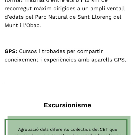
format matinal d'entre els 8 i 12 km de
recorregut màxim dirigides a un ampli ventall
d'edats pel Parc Natural de Sant Llorenç del
Munt i l'Obac.
GPS:
Cursos i trobades per compartir
coneixement i experiències amb aparells GPS.
Excursionisme
Agrupació dels diferents col·lectius del CET que