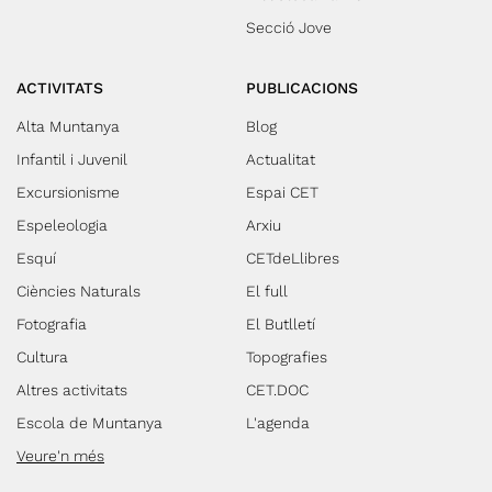
Secció Jove
ACTIVITATS
PUBLICACIONS
Alta Muntanya
Blog
Infantil i Juvenil
Actualitat
Excursionisme
Espai CET
Espeleologia
Arxiu
Esquí
CETdeLlibres
Ciències Naturals
El full
Fotografia
El Butlletí
Cultura
Topografies
Altres activitats
CET.DOC
Escola de Muntanya
L'agenda
Veure'n més