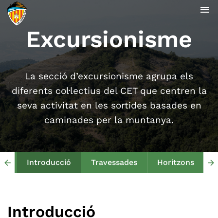
menu
Excursionisme
La secció d’excursionisme agrupa els
diferents col·lectius del CET que centren la
seva activitat en les sortides basades en
caminades per la muntanya.
Introducció
Travessades
Horitzons
arrow_back
arrow_forward
Introducció