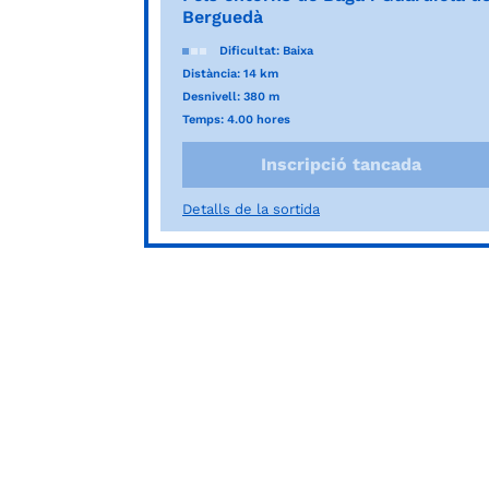
Berguedà
Dificultat: Baixa
Distància: 14 km
Desnivell: 380 m
Temps: 4.00 hores
Inscripció tancada
Detalls de la sortida