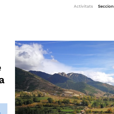
Activitats
Seccion
e
a
e