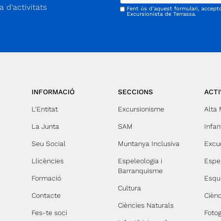
 d'activitats
Fent ús d'aquest formulari, accept
Excursionista de Terrassa.
INFORMACIÓ
SECCIONS
ACTI
L'Entitat
Excursionisme
Alta
La Junta
SAM
Infant
Seu Social
Muntanya Inclusiva
Excu
Llicències
Espeleologia i
Espe
Barranquisme
Formació
Esqu
Cultura
Contacte
Ciènc
Ciències Naturals
Fes-te soci
Fotog