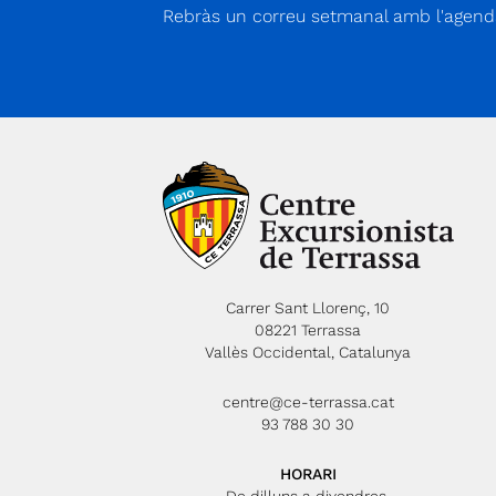
Rebràs un correu setmanal amb l'agenda
Carrer Sant Llorenç, 10
08221 Terrassa
Vallès Occidental, Catalunya
centre@ce-terrassa.cat
93 788 30 30
HORARI
De dilluns a divendres,