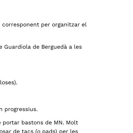
 corresponent per organitzar el
e Guardiola de Berguedà a les
loses).
on progressius.
e portar bastons de MN. Molt
sar de tacs (o pads) per les