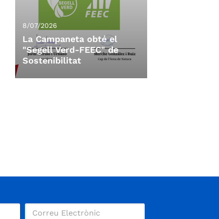
8/07/2026
La Campaneta obté el
"Segell Verd-FEEC" de
Sostenibilitat
8/07/2026
La Campaneta obté el
"Segell Verd-FEEC" de
Sostenibilitat
La 11a Campaneta, organitzada per
l'Ajuntament de Vacarisses,
CoRReDoRS.CaT i el Centre
Excursionista de Terrassa, amb la