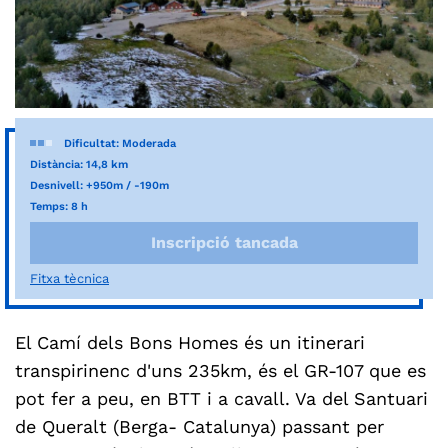
Dificultat: Moderada
Distància: 14,8 km
Desnivell: +950m / -190m
Temps: 8 h
Inscripció tancada
Fitxa tècnica
El Camí dels Bons Homes és un itinerari
transpirinenc d'uns 235km, és el GR-107 que es
pot fer a peu, en BTT i a cavall. Va del Santuari
de Queralt (Berga- Catalunya) passant per