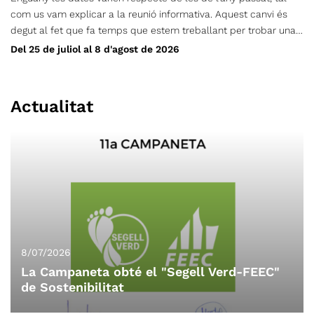
com us vam explicar a la reunió informativa. Aquest canvi és
degut al fet que fa temps que estem treballant per trobar una
zona adequada en un entorn proper i de muntanya, i després
Del 25 de juliol al 8 d'agost de 2026
de valorar diferents opcions, aquestes han estat les úniques
dates disponibles que ens permeten dur a terme el
Campament en les condicions que considerem ideals.
Actualitat
Dates: del 25 de juliol al 8 d’agost de 2026 Ubicació: , a la Val-
de-Sos (França) Creiem que la Val de Sos i el càmping
Bexanelle ofereixen un bon entorn per gaudir de la muntanya,
les activitats i la convivència que caracteritzen el nostre
campament. Descarregar
8/07/2026
La Campaneta obté el "Segell Verd-FEEC"
de Sostenibilitat