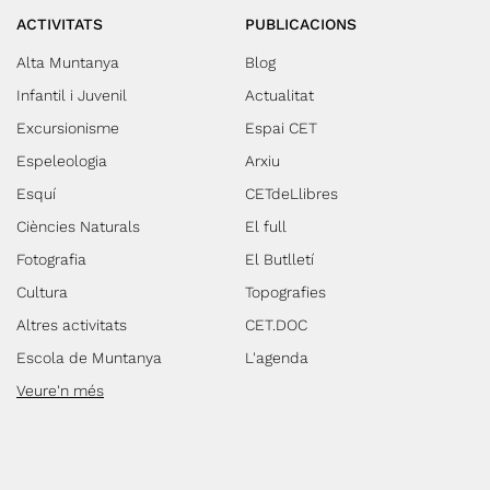
ACTIVITATS
PUBLICACIONS
Alta Muntanya
Blog
Infantil i Juvenil
Actualitat
Excursionisme
Espai CET
Espeleologia
Arxiu
Esquí
CETdeLlibres
Ciències Naturals
El full
Fotografia
El Butlletí
Cultura
Topografies
Altres activitats
CET.DOC
Escola de Muntanya
L'agenda
Veure'n més