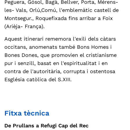
Peguera, Gósol, Bagà, Bellver, Porta, Mérens-
les- Vals, Orlú,Comú, l'emblemàtic castell de
Montsegur., Roquefixada fins arribar a Foix
(Arièja- França).
Aquest itinerari rememora l'exili dels càtars
occitans, anomenats també Bons Homes i
Bones Dones, que promovien el cristianisme
pur i senzill, basat en l'espiritualitat i en
contra de l'autoritària, corrupta i ostentosa
Església catòlica del S.XIII.
Fitxa tècnica
De Prullans a Refugi Cap del Rec