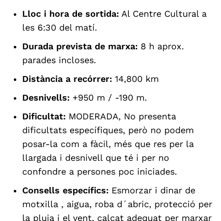
Lloc i hora de sortida:
Al Centre Cultural a
les 6:30 del matí.
Durada prevista de marxa:
8 h aprox.
parades incloses.
Distància a recórrer:
14,800 km
Desnivells:
+950 m / -190 m.
Dificultat:
MODERADA, No presenta
dificultats específiques, però no podem
posar-la com a fàcil, més que res per la
llargada i desnivell que té i per no
confondre a persones poc iniciades.
Consells específics:
Esmorzar i dinar de
motxilla , aigua, roba d´abric, protecció per
la pluja i el vent, calçat adequat per marxar