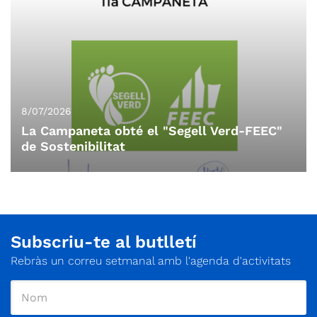
8/07/2026
La Campaneta obté el "Segell Verd-FEEC"
de Sostenibilitat
Subscriu-te al butlletí
Rebràs un correu setmanal amb l'agenda d'activitats