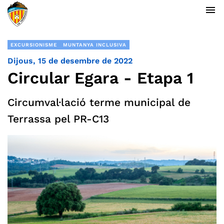
menu
EXCURSIONISME
MUNTANYA INCLUSIVA
Dijous, 15 de desembre de 2022
Circular Egara - Etapa 1
Circumval·lació terme municipal de
Terrassa pel PR-C13