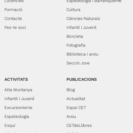
Llicències
Espeleologia i Barranquisme
Formació
Cultura
Contacte
Ciències Naturals
Fes-te soci
Infantil i Juvenil
Bicicleta
Fotografia
Biblioteca i arxiu
Secció Jove
ACTIVITATS
PUBLICACIONS
Alta Muntanya
Blog
Infantil i Juvenil
Actualitat
Excursionisme
Espai CET
Espeleologia
Arxiu
Esquí
CETdeLlibres