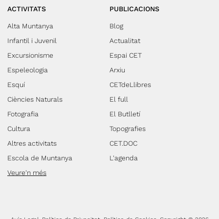
ACTIVITATS
PUBLICACIONS
Alta Muntanya
Blog
Infantil i Juvenil
Actualitat
Excursionisme
Espai CET
Espeleologia
Arxiu
Esquí
CETdeLlibres
Ciències Naturals
El full
Fotografia
El Butlletí
Cultura
Topografies
Altres activitats
CET.DOC
Escola de Muntanya
L'agenda
Veure'n més