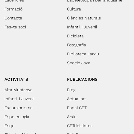
Llicències
Espeleologia i Barranquisme
Formació
Cultura
Contacte
Ciències Naturals
Fes-te soci
Infantil i Juvenil
Bicicleta
Fotografia
Biblioteca i arxiu
Secció Jove
ACTIVITATS
PUBLICACIONS
Alta Muntanya
Blog
Infantil i Juvenil
Actualitat
Excursionisme
Espai CET
Espeleologia
Arxiu
Esquí
CETdeLlibres