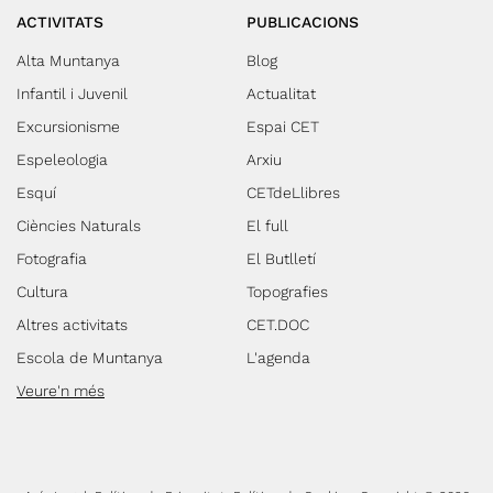
ACTIVITATS
PUBLICACIONS
Alta Muntanya
Blog
Infantil i Juvenil
Actualitat
Excursionisme
Espai CET
Espeleologia
Arxiu
Esquí
CETdeLlibres
Ciències Naturals
El full
Fotografia
El Butlletí
Cultura
Topografies
Altres activitats
CET.DOC
Escola de Muntanya
L'agenda
Veure'n més