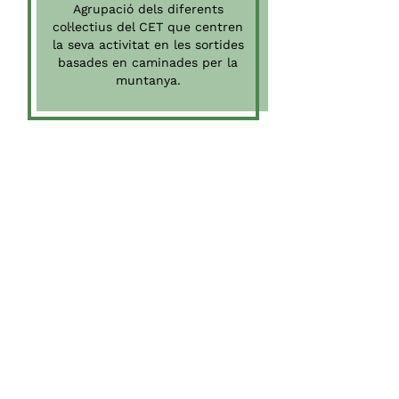
Agrupació dels diferents
col·lectius del CET que centren
la seva activitat en les sortides
basades en caminades per la
muntanya.