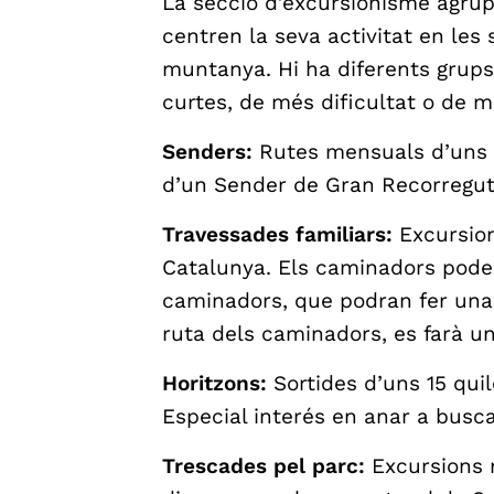
La secció d’excursionisme agrupa
centren la seva activitat en les
muntanya. Hi ha diferents grup
curtes, de més dificultat o de m
Senders:
Rutes mensuals d’uns 
d’un Sender de Gran Recorregut
Travessades familiars:
Excursion
Catalunya. Els caminadors pod
caminadors, que podran fer una v
ruta dels caminadors, es farà u
Horitzons:
Sortides d’uns 15 qui
Especial interés en anar a busca
Trescades pel parc:
Excursions 