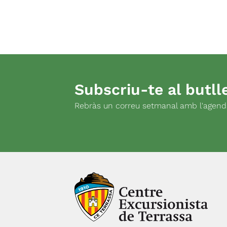
Subscriu-te al butlle
Rebràs un correu setmanal amb l'agenda