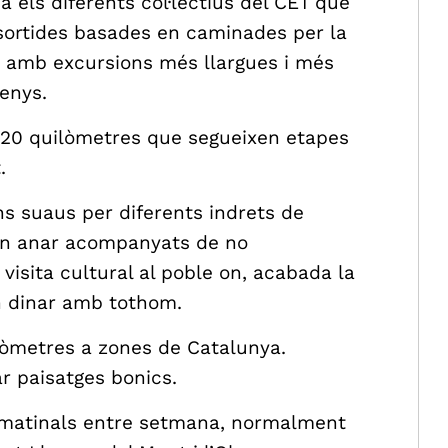
 els diferents col·lectius del CET que
 sortides basades en caminades per la
s amb excursions més llargues i més
enys.
20 quilòmetres que segueixen etapes
.
s suaus per diferents indrets de
en anar acompanyats de no
isita cultural al poble on, acabada la
n dinar amb tothom.
lòmetres a zones de Catalunya.
r paisatges bonics.
matinals entre setmana, normalment