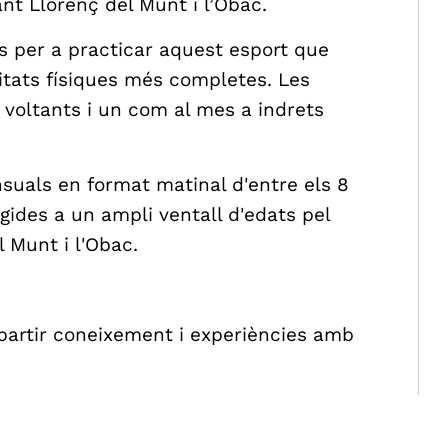
nt Llorenç del Munt i l’Obac.
s per a practicar aquest esport que
itats físiques més completes. Les
i voltants i un com al mes a indrets
uals en format matinal d'entre els 8
gides a un ampli ventall d'edats pel
 Munt i l'Obac.
artir coneixement i experiències amb