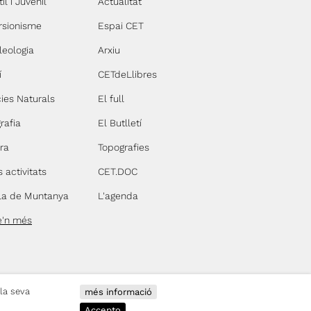
il i Juvenil
Actualitat
rsionisme
Espai CET
leologia
Arxiu
í
CETdeLlibres
ies Naturals
El full
rafia
El Butlletí
ra
Topografies
s activitats
CET.DOC
la de Muntanya
L'agenda
e'n més
 la seva
més informació
a de Terrassa
Accepto