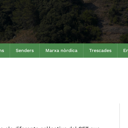
ns
Senders
Marxa nòrdica
Trescades
En