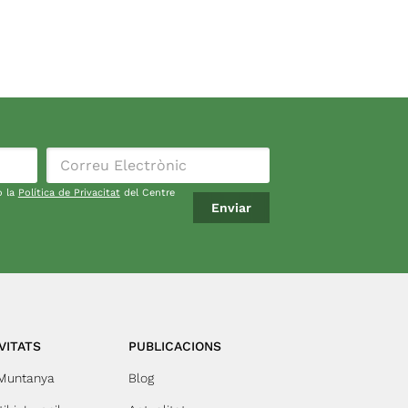
o la
Política de Privacitat
del Centre
VITATS
PUBLICACIONS
 Muntanya
Blog