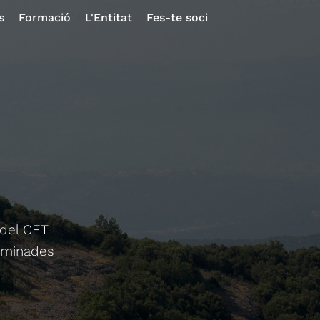
s
Formació
L'Entitat
Fes-te soci
 del CET
caminades