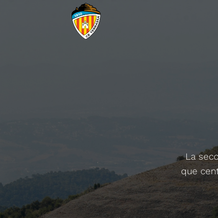
La secc
que cent