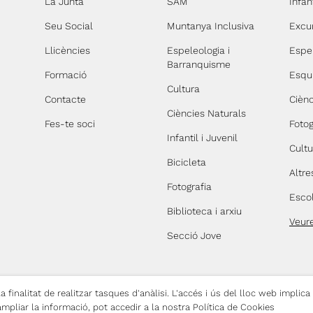
La Junta
SAM
Infant
Seu Social
Muntanya Inclusiva
Excu
Llicències
Espeleologia i
Espe
Barranquisme
Formació
Esqu
Cultura
Contacte
Ciènc
Ciències Naturals
Fes-te soci
Fotog
Infantil i Juvenil
Cultu
Bicicleta
Altre
Fotografia
Esco
Biblioteca i arxiu
Veur
Secció Jove
 finalitat de realitzar tasques d'anàlisi. L'accés i ús del lloc web implica
lítica de Privacitat
Política de Cookies
Copyright © 2026 Centre Excursionist
ampliar la informació, pot accedir a la nostra Política de Cookies