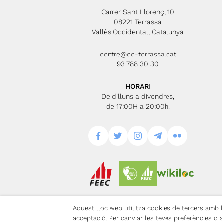
Carrer Sant Llorenç, 10
08221 Terrassa
Vallès Occidental, Catalunya
centre@ce-terrassa.cat
93 788 30 30
HORARI
De dilluns a divendres,
de 17:00H a 20:00h.
Aquest lloc web utilitza cookies de tercers amb la
Avís Legal
Po
acceptació. Per canviar les teves preferències o 