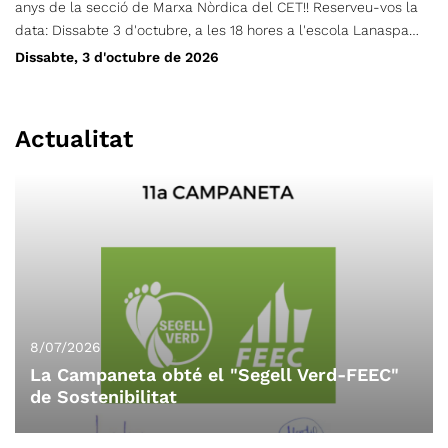
anys de la secció de Marxa Nòrdica del CET!! Reserveu-vos la
data: Dissabte 3 d'octubre, a les 18 hores a l'escola Lanaspa
del carrer Pantà. Hi haurà moltes sorpreses: Anunciarem el
Dissabte, 3 d'octubre de 2026
guanyador del disseny de la samarreta Podreu adquirir les
noves samarretes Hi haurà parlaments Fins i tot un concert de
pop-rock amb el grup local BROKENS; I moltes coses més Més
Actualitat
endavant ja anirem compartint més detalls. Ens faria molta
il·lusió trobar-vos-hi!! Us hi esperem!!
8/07/2026
La Campaneta obté el "Segell Verd-FEEC"
de Sostenibilitat