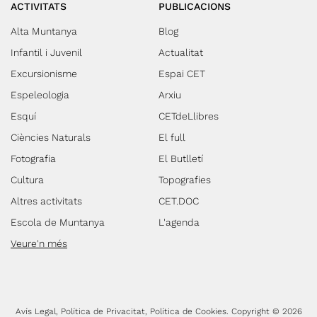
ACTIVITATS
PUBLICACIONS
Alta Muntanya
Blog
Infantil i Juvenil
Actualitat
Excursionisme
Espai CET
Espeleologia
Arxiu
Esquí
CETdeLlibres
Ciències Naturals
El full
Fotografia
El Butlletí
Cultura
Topografies
Altres activitats
CET.DOC
Escola de Muntanya
L'agenda
Veure'n més
Avís Legal
Política de Privacitat
Política de Cookies
Copyright © 2026