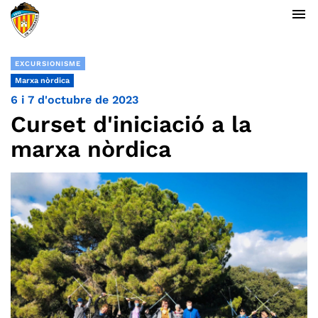
menu
EXCURSIONISME
Marxa nòrdica
6 i 7 d'octubre de 2023
Curset d'iniciació a la
marxa nòrdica