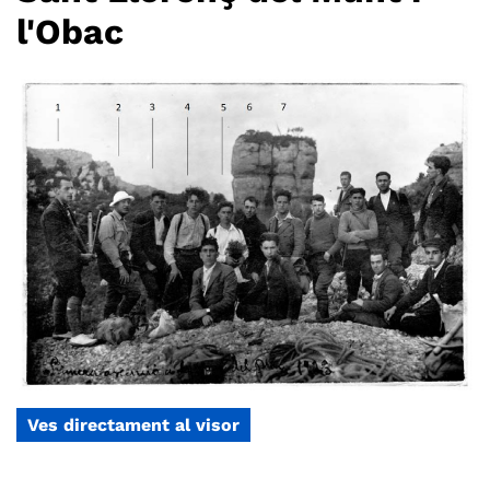
l'Obac
Ves directament al visor