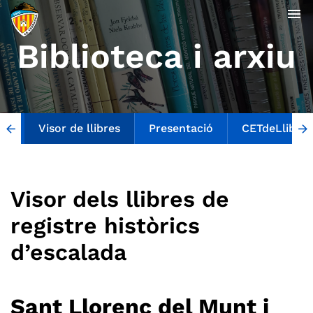
menu
Biblioteca i arxiu
Visor de llibres
Presentació
CETdeLlibres
arrow_back
arrow_forward
Visor dels llibres de
registre històrics
d’escalada
Sant Llorenç del Munt i