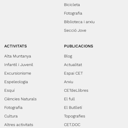
Bicicleta
Fotografia
Biblioteca i arxiu
Secció Jove
ACTIVITATS
PUBLICACIONS
Alta Muntanya
Blog
Infantil i Juvenil
Actualitat
Excursionisme
Espai CET
Espeleologia
Arxiu
Esquí
CETdeLlibres
Ciències Naturals
El full
Fotografia
El Butlletí
Cultura
Topografies
Altres activitats
CET.DOC