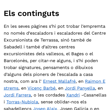
Els continguts
En les seves pàgines s’hi pot trobar l’empremta
no només d’escaladors i escaladores del Centre
Excursionista de Terrassa, sinó també de
Sabadell i també d’altres centres
excursionistes dels vallesos, el Bages o el
Barcelonès, per citar-ne alguns, i s’hi poden
trobar signatures, pensaments o dibuixos
d’alguns dels pioners de l’escalada a casa
nostra, com ara l’
Ernest Mallafré
, en
Raimon E
strems
, en
Vicenç Barbé
, en
Jordi Panyella
, en
Jordi Farrera
, o les cordades
Xandri
-Casanellas
i
Torras-Nubiola
, sense oblidar-nos els
sabadellencs
Josep Alaix
, Josep Galícia o en