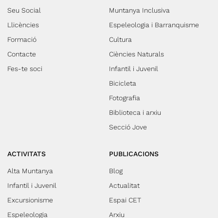
Seu Social
Muntanya Inclusiva
Llicències
Espeleologia i Barranquisme
Formació
Cultura
Contacte
Ciències Naturals
Fes-te soci
Infantil i Juvenil
Bicicleta
Fotografia
Biblioteca i arxiu
Secció Jove
ACTIVITATS
PUBLICACIONS
Alta Muntanya
Blog
Infantil i Juvenil
Actualitat
Excursionisme
Espai CET
Espeleologia
Arxiu