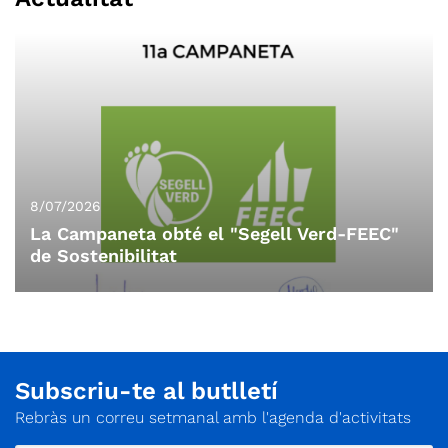
8/07/2026
La Campaneta obté el "Segell Verd-FEEC"
de Sostenibilitat
Subscriu-te al butlletí
Rebràs un correu setmanal amb l'agenda d'activitats