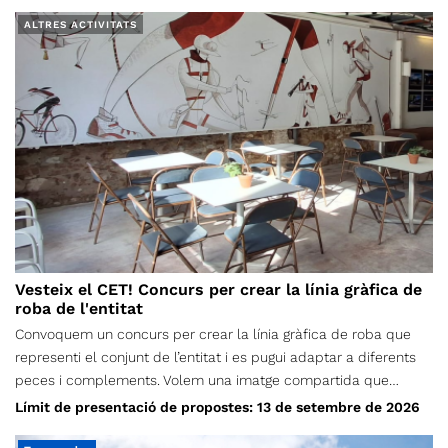
ALTRES ACTIVITATS
Vesteix el CET! Concurs per crear la línia gràfica de
roba de l'entitat
Convoquem un concurs per crear la línia gràfica de roba que
representi el conjunt de l’entitat i es pugui adaptar a diferents
peces i complements. Volem una imatge compartida que
puguem portar persones de totes les edats, seccions i vocalies;
Límit de presentació de propostes: 13 de setembre de 2026
una proposta nascuda de la creativitat de la nostra comunitat,