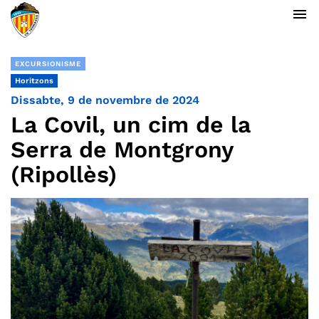
menu
EXCURSIONISME
Horitzons
Dissabte, 9 de novembre de 2024
La Covil, un cim de la
Serra de Montgrony
(Ripollès)