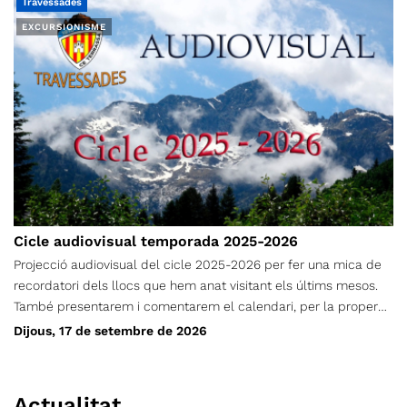
que ens identifiqui, permeti reconèixer d’on som i ens
Travessades
acompanyi tant a la muntanya com en el nostre dia a dia. Tens
EXCURSIONISME
una idea que pugui representar tot el CET? Presenta-la i
ajuda’ns a crear una nova identitat sobre el terreny.
Cicle audiovisual temporada 2025-2026
Projecció audiovisual del cicle 2025-2026 per fer una mica de
recordatori dels llocs que hem anat visitant els últims mesos.
També presentarem i comentarem el calendari, per la propera
temporada. Esteu tots/es convidats/convidades. Els
Dijous, 17 de setembre de 2026
simpatitzants també son molt benvinguts. Dijous, 17 de
setembre de 2026 A les 19 h Al Coro Vell (Carrer Sant Marià, 122)
Actualitat