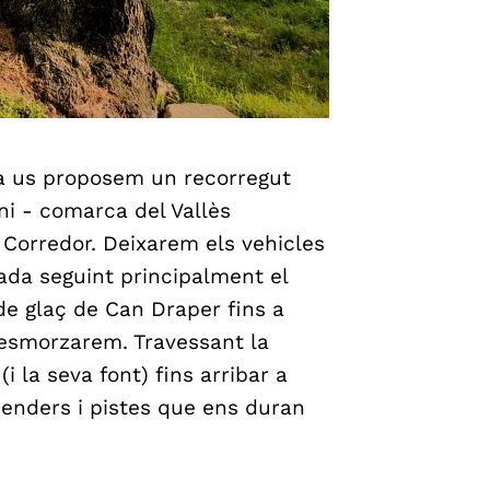
ca us proposem un recorregut
oni - comarca del Vallès
l Corredor. Deixarem els vehicles
ada seguint principalment el
e glaç de Can Draper fins a
n esmorzarem. Travessant la
i la seva font) fins arribar a
senders i pistes que ens duran