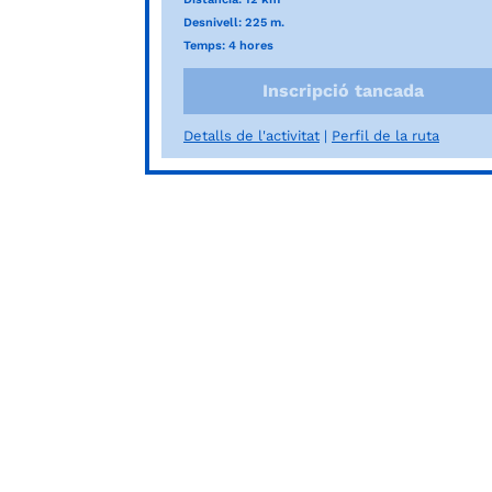
Desnivell: 225 m.
Temps: 4 hores
Inscripció tancada
Detalls de l'activitat
Perfil de la ruta