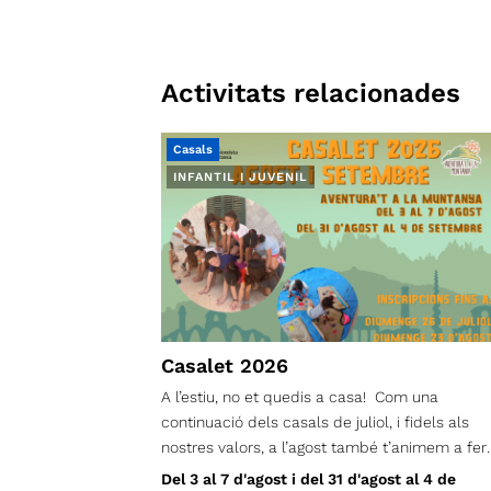
Activitats relacionades
Casals
INFANTIL I JUVENIL
Casalet 2026
A l’estiu, no et quedis a casa! Com una
continuació dels casals de juliol, i fidels als
nostres valors, a l’agost també t’animem a fer
casals! Des del Centre Excursionista,
Del 3 al 7 d'agost i del 31 d'agost al 4 de