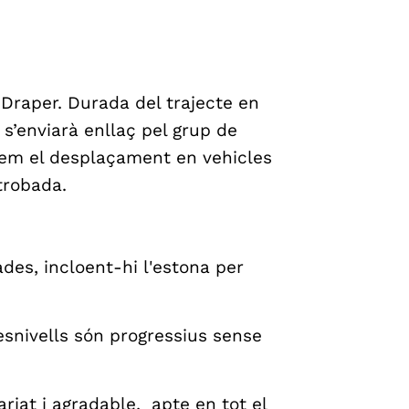
 Draper. Durada del trajecte en
 s’enviarà enllaç pel grup de
em el desplaçament en vehicles
 trobada.
es, incloent-hi l'estona per
esnivells són progressius sense
variat i agradable, apte en tot el