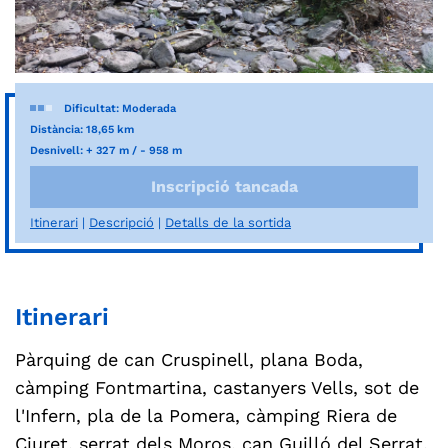
Dificultat: Moderada
Distància: 18,65 km
Desnivell: + 327 m / - 958 m
Inscripció tancada
Itinerari
Descripció
Detalls de la sortida
Itinerari
Pàrquing de can Cruspinell, plana Boda,
càmping Fontmartina, castanyers Vells, sot de
l'Infern, pla de la Pomera, càmping Riera de
Ciuret, serrat dels Moros, can Guilló del Serrat,