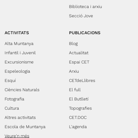
Biblioteca i arxiu
Secció Jove
ACTIVITATS
PUBLICACIONS
Alta Muntanya
Blog
Infantil i Juvenil
Actualitat
Excursionisme
Espai CET
Espeleologia
Arxiu
Esquí
CETdeLlibres
Ciències Naturals
El full
Fotografia
El Butlletí
Cultura
Topografies
Altres activitats
CET.DOC
Escola de Muntanya
L'agenda
Veure'n més