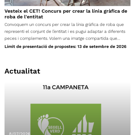
Vesteix el CET! Concurs per crear la línia gràfica de
roba de l'entitat
Convoquem un concurs per crear la línia gràfica de roba que
representi el conjunt de l’entitat i es pugui adaptar a diferents
peces i complements. Volem una imatge compartida que
puguem portar persones de totes les edats, seccions i vocalies;
Límit de presentació de propostes: 13 de setembre de 2026
una proposta nascuda de la creativitat de la nostra comunitat,
que ens identifiqui, permeti reconèixer d’on som i ens
acompanyi tant a la muntanya com en el nostre dia a dia. Tens
Actualitat
una idea que pugui representar tot el CET? Presenta-la i
ajuda’ns a crear una nova identitat sobre el terreny.
8/07/2026