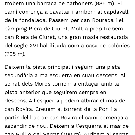
trobem una barraca de carboners (885 m). El
camí comença a davallar i arribem al capdavall
de la fondalada. Passem per can Roureda i el
càmping Riera de Ciuret. Molt a prop trobem
can Riera de Ciuret, una gran masia restaurada
del segle XVI habilitada com a casa de colònies
(705 m).
Deixem la pista principal i seguim una pista
secundària a mà esquerra en suau descens. Al
serrat dels Moros tornem a enllaçar amb la
pista anterior que seguirem sempre en
descens. A l'esquerra podem albirar el mas de
can Rovira. Creuem el torrent de la Por, i a
partir del bac de can Rovira el camí comença a
ascendir de nou. Deixem a l'esquerra el mas de
can Guilló del Serrat (700 m). Arribem al serrat