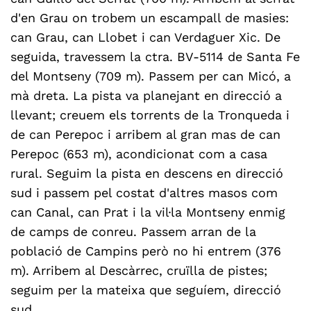
d'en Grau on trobem un escampall de masies:
can Grau, can Llobet i can Verdaguer Xic. De
seguida, travessem la ctra. BV-5114 de Santa Fe
del Montseny (709 m). Passem per can Micó, a
mà dreta. La pista va planejant en direcció a
llevant; creuem els torrents de la Tronqueda i
de can Perepoc i arribem al gran mas de can
Perepoc (653 m), acondicionat com a casa
rural. Seguim la pista en descens en direcció
sud i passem pel costat d'altres masos com
can Canal, can Prat i la vil·la Montseny enmig
de camps de conreu. Passem arran de la
població de Campins però no hi entrem (376
m). Arribem al Descàrrec, cruïlla de pistes;
seguim per la mateixa que seguíem, direcció
sud.