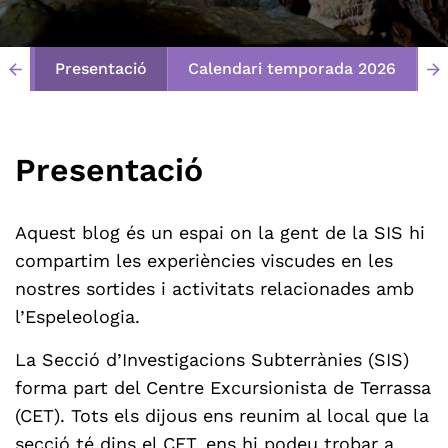
Presentació
Calendari temporada 2026
E
arrow_back
arrow_forward
Presentació
Aquest blog és un espai on la gent de la SIS hi
compartim les experiències viscudes en les
nostres sortides i activitats relacionades amb
l’Espeleologia.
La Secció d’Investigacions Subterrànies (SIS)
forma part del Centre Excursionista de Terrassa
(CET). Tots els dijous ens reunim al local que la
secció té dins el CET, ens hi podeu trobar a