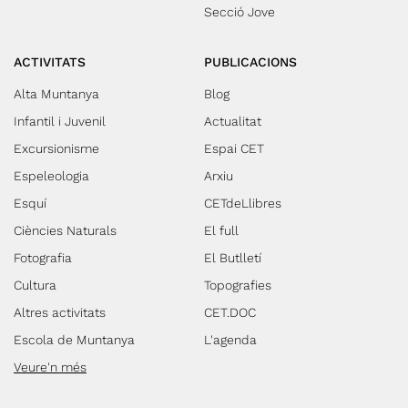
Secció Jove
ACTIVITATS
PUBLICACIONS
Alta Muntanya
Blog
Infantil i Juvenil
Actualitat
Excursionisme
Espai CET
Espeleologia
Arxiu
Esquí
CETdeLlibres
Ciències Naturals
El full
Fotografia
El Butlletí
Cultura
Topografies
Altres activitats
CET.DOC
Escola de Muntanya
L'agenda
Veure'n més