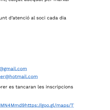
punt d’atenció al soci cada dia
0@gmail.com
ber@hotmail.com
rer es tancaran les inscripcions
7NoMN4Mmd9https://goo.gl/maps/TY5p8XQ7NoM