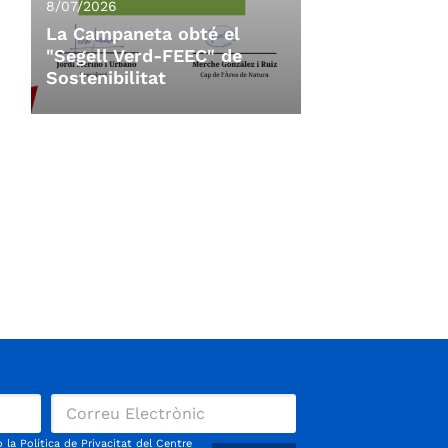
8/07/2026
La Campaneta obté el
"Segell Verd-FEEC" de
Sostenibilitat
8/07/2026
La Campaneta obté el
"Segell Verd-FEEC" de
Sostenibilitat
La 11a Campaneta, organitzada per
l'Ajuntament de Vacarisses,
CoRReDoRS.CaT i el Centre
Excursionista de Terrassa, amb la
col·laboració de l'A.E.
VacarissesCorre, ha superat amb
èxit el procés d'avaluació i
o la
Política de Privacitat
del Centre