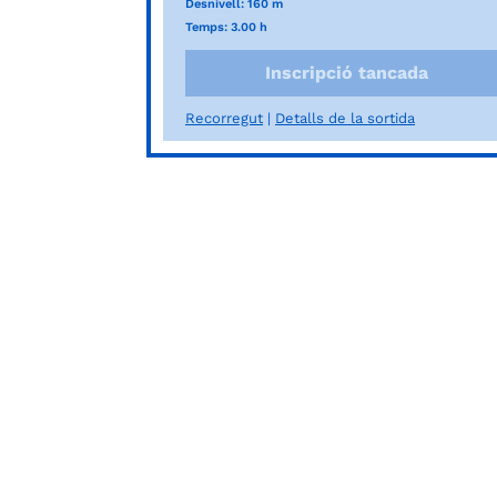
Desnivell: 160 m
Temps: 3.00 h
Inscripció tancada
Recorregut
Detalls de la sortida