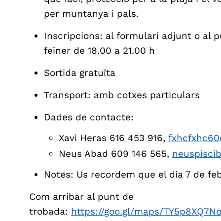
per muntanya i pals.
Inscripcions: al formulari adjunt o al 
feiner de 18.00 a 21.00 h
Sortida gratuïta
Transport: amb cotxes particulars
Dades de contacte:
Xavi Heras 616 453 916,
fxhcfxhc6
Neus Abad 609 146 565,
neuspisci
Notes: Us recordem que el dia 7 de feb
Com arribar al punt de
trobada:
https://goo.gl/maps/TY5p8XQ