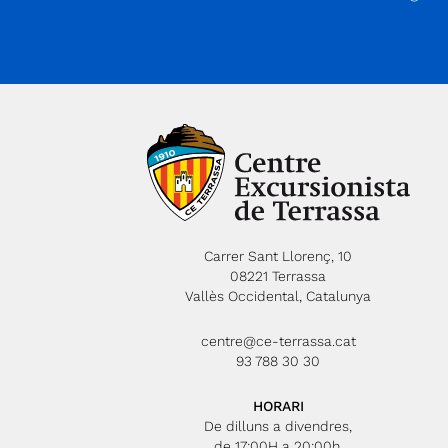
Collada Fonda - cim de Costabona - Collada
Fonda - Setcases (20,680 km) (+ 1.298 m) (-
1.220 m) Itinerari opcional per als que no pugen
al Costabona: Collada Fonda - Collada de la
Balmeta (refugi Jaume Ferrer) - Collada Fon
(4,360 km) (+ 108 m) (- 108 m)
Carrer Sant Llorenç, 10
08221 Terrassa
Vallès Occidental, Catalunya
centre@ce-terrassa.cat
93 788 30 30
HORARI
De dilluns a divendres,
de 17:00H a 20:00h.