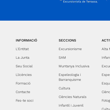
Excursionista de Terrassa.
da
INFORMACIÓ
SECCIONS
ACTI
L'Entitat
Excursionisme
Alta
La Junta
SAM
Infant
Seu Social
Muntanya Inclusiva
Excu
Llicències
Espeleologia i
Espe
Barranquisme
Formació
Esqu
Cultura
Contacte
Ciènc
Ciències Naturals
Fes-te soci
Fotog
Infantil i Juvenil
Cultu