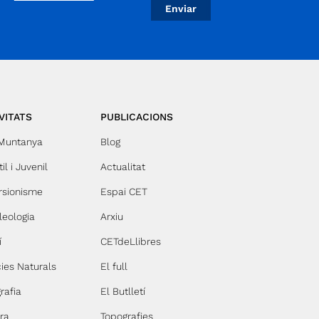
certificació de sostenibilitat per a
activitats de muntanya, rebent així
el prestigiós Segell de
Sostenibilitat «Segell Verd-FEEC»
atorgat per la Federació d’Entitats
Excursionistes de Catalunya.
Aquesta distinció reconeix l'esforç
del Centre en la protecció del
VITATS
PUBLICACIONS
medi ambient i el seu compromís
amb un esport responsable i
 Muntanya
Blog
sostenible. El segell, vàlid durant
il i Juvenil
Actualitat
tres anys, destaca les accions
implementades per preservar els
rsionisme
Espai CET
espais naturals i promoure la
conscienciació ambiental entre
leologia
Arxiu
tots els participants. La
Campaneta no només és una
í
CETdeLlibres
activitat de promoció de les curses
ies Naturals
El full
per muntanya entre infants, sinó
que també ha acollit competicions
rafia
El Butlletí
de nivell com el Campionat de
Catalunya d'Escoles Trail. Amb
ra
Topografies