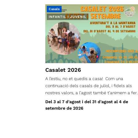
Casals
INFANTIL I JUVENIL
Casalet 2026
A l’estiu, no et quedis a casa! Com una
continuació dels casals de juliol, i fidels als
nostres valors, a l’agost també t’animem a fer
casals! Des del Centre Excursionista,
Del 3 al 7 d'agost i del 31 d'agost al 4 de
continuem aquesta proposta perquè donem
setembre de 2026
importància a què els infants, durant l’estiu, n
es quedin a casa! I ho farem a través d’un seg
d’activitats de lleure, orientació, tallers de
natura, jocs d’aigua, gimcanes, xerrades