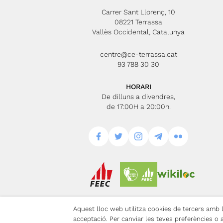
Carrer Sant Llorenç, 10
08221 Terrassa
Vallès Occidental, Catalunya
centre@ce-terrassa.cat
93 788 30 30
HORARI
De dilluns a divendres,
de 17:00H a 20:00h.
Aquest lloc web utilitza cookies de tercers amb la
Avís Legal
Po
acceptació. Per canviar les teves preferències o 