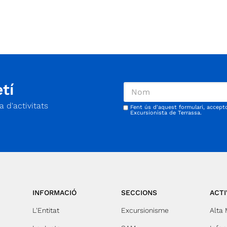
com no, per saber quants l’estem llegint) Preu:
 i
Socis/es gratuït No socis/es: 5€
tí
 d'activitats
Fent ús d'aquest formulari, accept
Excursionista de Terrassa.
INFORMACIÓ
SECCIONS
ACTI
L'Entitat
Excursionisme
Alta