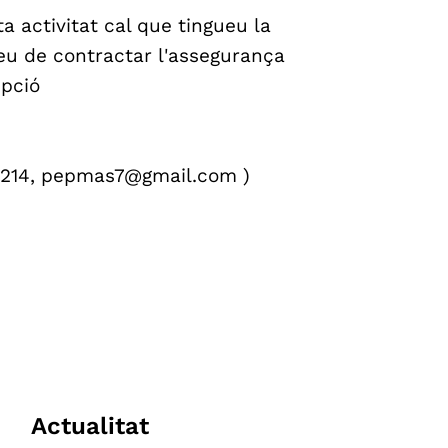
a activitat cal que tingueu la
heu de contractar l'assegurança
ipció
 214, pepmas7@gmail.com )
Actualitat