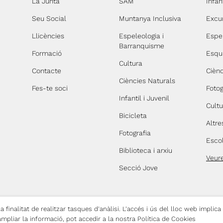
La Junta
SAM
Infant
Seu Social
Muntanya Inclusiva
Excu
Llicències
Espeleologia i
Espe
Barranquisme
Formació
Esqu
Cultura
Contacte
Ciènc
Ciències Naturals
Fes-te soci
Fotog
Infantil i Juvenil
Cultu
Bicicleta
Altre
Fotografia
Esco
Biblioteca i arxiu
Veur
Secció Jove
 finalitat de realitzar tasques d'anàlisi. L'accés i ús del lloc web implica
lítica de Privacitat
Política de Cookies
Copyright © 2026 Centre Excursionist
ampliar la informació, pot accedir a la nostra Política de Cookies