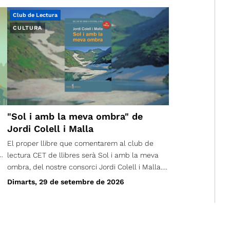
Club de Lectura
CULTURA
"Sol i amb la meva ombra" de
Jordi Colell i Malla
El proper llibre que comentarem al club de
lectura CET de llibres serà Sol i amb la meva
ombra, del nostre consorci Jordi Colell i Malla.
Podeu passar a buscar el llibre en préstec a la
Dimarts, 29 de setembre de 2026
o
Secretaria del CET, de dilluns a divendres de
uit
17h a 20h. La trobada per comentar la lectura
serà dimarts, 29 de setembre. Cal fer inscripció
al formulari adjunt. (Feu-la tant si teniu el llibre