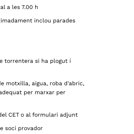
al a les 7.00 h
oximadament inclou parades
e torrentera si ha plogut i
e motxilla, aigua, roba d'abric,
t adequat per marxar per
del CET o al formulari adjunt
se soci provador