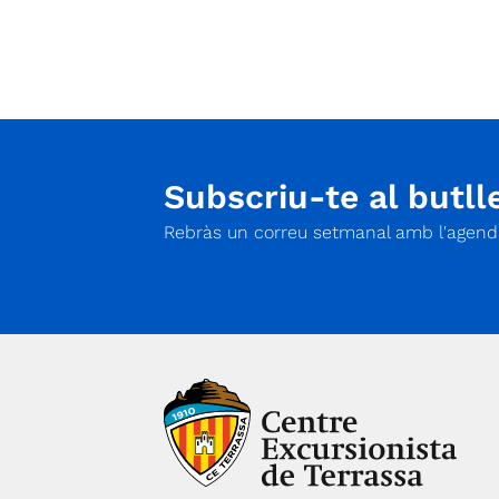
culturals… i molt més. L’Aventura’t d’agost i
setembre funcionarà per setmanes separades,
cada infant s’hi pot inscriure les que més li
convinguin. Els casals es duran a terme
alternant els espais del CET i zones verdes de
Terrassa. Podran participar-hi els infants
nascuts entre els anys 2010 i 2022.
Subscriu-te al butlle
Rebràs un correu setmanal amb l'agenda