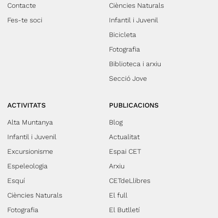
Contacte
Ciències Naturals
Fes-te soci
Infantil i Juvenil
Bicicleta
Fotografia
Biblioteca i arxiu
Secció Jove
ACTIVITATS
PUBLICACIONS
Alta Muntanya
Blog
Infantil i Juvenil
Actualitat
Excursionisme
Espai CET
Espeleologia
Arxiu
Esquí
CETdeLlibres
Ciències Naturals
El full
Fotografia
El Butlletí