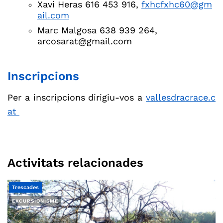
Xavi Heras 616 453 916,
fxhcfxhc60@gm
ail.com
Marc Malgosa 638 939 264,
arcosarat@gmail.com
Inscripcions
Per a inscripcions dirigiu-vos a
vallesdracrace.c
at
Activitats relacionades
Trescades
EXCURSIONISME