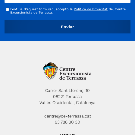
quadres pel bestiar i les cavalleries, un gran bassa, etc ...
Fent ús d'aquest formulari, accepto la
Política de Privacitat
del Centre
Excursionista de Terrassa.
L’hostal encara estava funcionant com a mas agrícola als anys
30 del segle passat. A partir dels anys 50 Sant Jaume va
quedar abandonat definitivament, fet que en va accelerar el
procés de decadència. El Camí Ral arriba pel sud-est i marxa
pel nord-oest cap a Pont de Vilomara i Manresa. Desfarem un
trosset de camí i agafarem l’anomenat camí dels Maquis,
passant per la Balma o Bauma del Sequer i el cantó nord de la
vall de Vallhonesta. S’anomena així el camí, pel fet que aquí els
Maquis hi jugaven a cuit i amagar amb la guàrdia civil per poder
portar a terme les seves activitats clandestines amb el suport
d’alguns dels masos del veïnat de Vallhonesta. Aquest indret ja
està documentat al segle XII. En una estoneta ja estarem de
Carrer Sant Llorenç, 10
08221 Terrassa
volta altre cop als cotxes.
Vallès Occidental, Catalunya
centre@ce-terrassa.cat
93 788 30 30