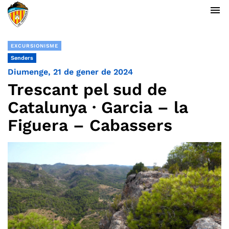
menu
EXCURSIONISME
Senders
Diumenge, 21 de gener de 2024
Trescant pel sud de
Catalunya · Garcia – la
Figuera – Cabassers