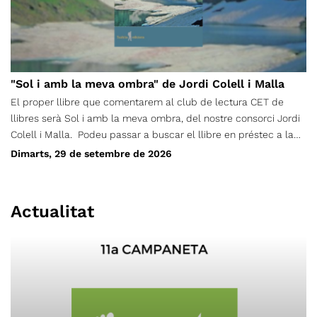
"Sol i amb la meva ombra" de Jordi Colell i Malla
El proper llibre que comentarem al club de lectura CET de
llibres serà Sol i amb la meva ombra, del nostre consorci Jordi
Colell i Malla. Podeu passar a buscar el llibre en préstec a la
Secretaria del CET, de dilluns a divendres de 17h a 20h. La
Dimarts, 29 de setembre de 2026
trobada per comentar la lectura serà dimarts, 29 de setembre.
Cal fer inscripció al formulari adjunt. (Feu-la tant si teniu el
llibre com no, per saber quants l’estem llegint) Preu: Socis/es
Actualitat
gratuït No socis/es: 5€