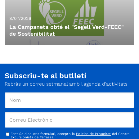
8/07/2026
La Campaneta obté el "Segell Verd-FEEC"
de Sostenibilitat
Subscriu-te al butlletí
Rebràs un correu setmanal amb l'agenda d'activitats
Fent ús d'aquest formulari, accepto la
Política de Privacitat
del Centre
Excursionista de Terrassa.