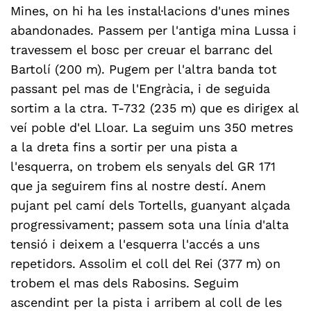
Mines, on hi ha les instal·lacions d'unes mines
abandonades. Passem per l'antiga mina Lussa i
travessem el bosc per creuar el barranc del
Bartolí (200 m). Pugem per l'altra banda tot
passant pel mas de l'Engràcia, i de seguida
sortim a la ctra. T-732 (235 m) que es dirigex al
veí poble d'el Lloar. La seguim uns 350 metres
a la dreta fins a sortir per una pista a
l'esquerra, on trobem els senyals del GR 171
que ja seguirem fins al nostre destí. Anem
pujant pel camí dels Tortells, guanyant alçada
progressivament; passem sota una línia d'alta
tensió i deixem a l'esquerra l'accés a uns
repetidors. Assolim el coll del Rei (377 m) on
trobem el mas dels Rabosins. Seguim
ascendint per la pista i arribem al coll de les