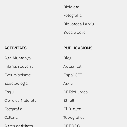
Bicicleta
Fotografia
Biblioteca i arxiu
Secció Jove
ACTIVITATS
PUBLICACIONS
Alta Muntanya
Blog
Infantil i Juvenil
Actualitat
Excursionisme
Espai CET
Espeleologia
Arxiu
Esquí
CETdeLlibres
Ciències Naturals
El full
Fotografia
El Butlletí
Cultura
Topografies
Altres activitats
CET.DOC