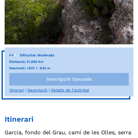
Dificultat: Moderada
Distància: 21,850 km
Desnivell: +937 / -634 m
Inscripció tancada
Itinerari
Descripció
Detalls de l'activitat
Itinerari
Garcia, fondo del Grau, camí de les Olles, serra