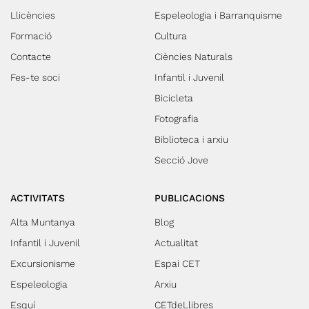
Llicències
Espeleologia i Barranquisme
Formació
Cultura
Contacte
Ciències Naturals
Fes-te soci
Infantil i Juvenil
Bicicleta
Fotografia
Biblioteca i arxiu
Secció Jove
ACTIVITATS
PUBLICACIONS
Alta Muntanya
Blog
Infantil i Juvenil
Actualitat
Excursionisme
Espai CET
Espeleologia
Arxiu
Esquí
CETdeLlibres