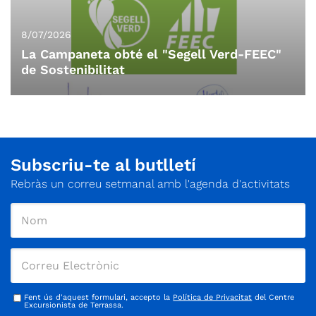
8/07/2026
La Campaneta obté el "Segell Verd-FEEC"
de Sostenibilitat
Subscriu-te al butlletí
Rebràs un correu setmanal amb l'agenda d'activitats
Fent ús d'aquest formulari, accepto la
Política de Privacitat
del Centre
Excursionista de Terrassa.