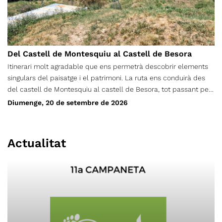
Del Castell de Montesquiu al Castell de Besora
Itinerari molt agradable que ens permetrà descobrir elements
singulars del paisatge i el patrimoni. La ruta ens conduirà des
del castell de Montesquiu al castell de Besora, tot passant pel
pla del Revell i el collet de Mongia. De tornada passarem per
Diumenge, 20 de setembre de 2026
l'obaga de la muntanya i retornarem de nou al castell de
Montesquiu.
Actualitat