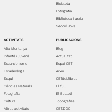
Bicicleta
Fotografia
Biblioteca i arxiu
Secció Jove
ACTIVITATS
PUBLICACIONS
Alta Muntanya
Blog
Infantil i Juvenil
Actualitat
Excursionisme
Espai CET
Espeleologia
Arxiu
Esquí
CETdeLlibres
Ciències Naturals
El full
Fotografia
El Butlletí
Cultura
Topografies
Altres activitats
CET.DOC