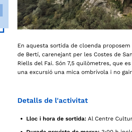
En aquesta sortida de cloenda proposem d
de Bertí, carenejant per les Costes de Sant
Riells del Fai. Són 7,5 quilòmetres, que e
una excursió una mica ombrívola i no gaire
Detalls de l'activitat
Lloc i hora de sortida:
Al Centre Cultur
Durada prevista de marxa:
3:00 h incl