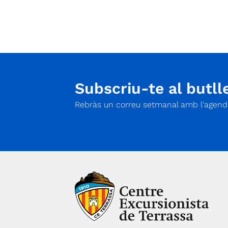
Subscriu-te al butlle
Rebràs un correu setmanal amb l'agenda