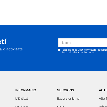
dia a dia. Tens una idea que pugui representar
tot el CET? Presenta-la i ajuda’ns a crear una
nova identitat sobre el terreny.
tí
 d'activitats
Fent ús d'aquest formulari, accept
Excursionista de Terrassa.
INFORMACIÓ
SECCIONS
ACTI
L'Entitat
Excursionisme
Alta
La Junta
SAM
Infant