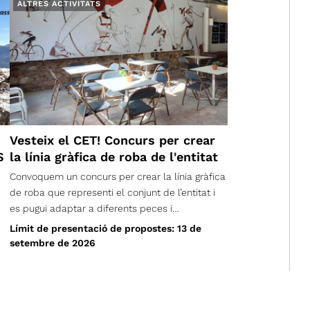
ALTRES ACTIVITATS
Vesteix el CET! Concurs per crear
S
la línia gràfica de roba de l'entitat
Convoquem un concurs per crear la línia gràfica
de roba que representi el conjunt de l’entitat i
es pugui adaptar a diferents peces i
complements. Volem una imatge compartida
Límit de presentació de propostes: 13 de
que puguem portar persones de totes les edats,
setembre de 2026
seccions i vocalies; una proposta nascuda de la
creativitat de la nostra comunitat, que ens
identifiqui, permeti reconèixer d’on som i ens
acompanyi tant a la muntanya com en el nostre