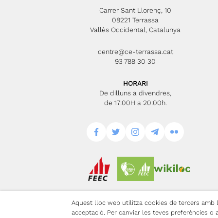
Carrer Sant Llorenç, 10
08221 Terrassa
Vallès Occidental, Catalunya
centre@ce-terrassa.cat
93 788 30 30
HORARI
De dilluns a divendres,
de 17:00H a 20:00h.
Aquest lloc web utilitza cookies de tercers amb la
Avís Legal
Po
acceptació. Per canviar les teves preferències o 