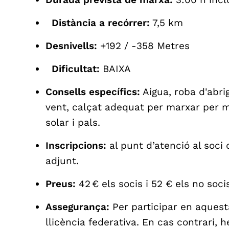
Distància a recórrer:
7,5 km
Desnivells:
+192 / -358 Metres
Dificultat:
BAIXA
Consells específics:
Aigua, roba d'abrig
vent, calçat adequat per marxar per m
solar i pals.
Inscripcions:
al punt d’atenció al soci 
adjunt.
Preus:
42 € els socis i 52 € els no so
Assegurança:
Per participar en aquesta
llicència federativa. En cas contrari, 