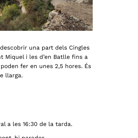
escobrir una part dels Cingles
 Miquel i les d’en Batlle fins a
s poden fer en unes 2,5 hores. És
 llarga.
al a les 16:30 de la tarda.
oent-hi parades