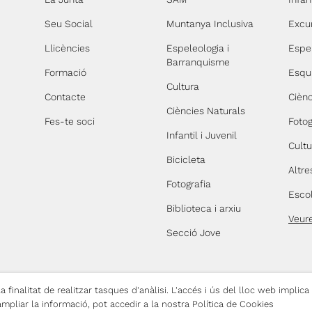
Seu Social
Muntanya Inclusiva
Excu
Llicències
Espeleologia i
Espe
Barranquisme
Formació
Esqu
Cultura
Contacte
Ciènc
Ciències Naturals
Fes-te soci
Fotog
Infantil i Juvenil
Cultu
Bicicleta
Altre
Fotografia
Esco
Biblioteca i arxiu
Veur
Secció Jove
 finalitat de realitzar tasques d'anàlisi. L'accés i ús del lloc web implica
lítica de Privacitat
Política de Cookies
Copyright © 2026 Centre Excursionist
ampliar la informació, pot accedir a la nostra Política de Cookies
Web by
SMFN