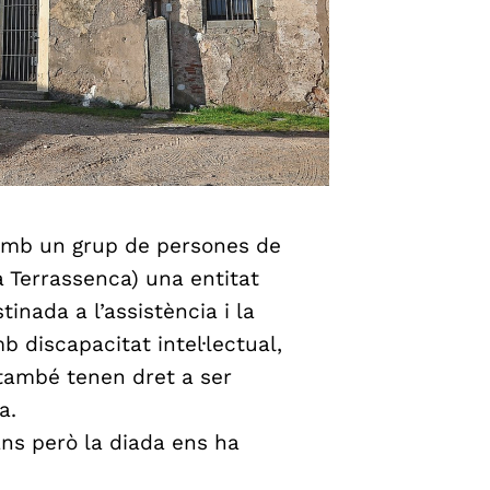
amb un grup de persones de
 Terrassenca) una entitat
tinada a l’assistència i la
 discapacitat intel·lectual,
 també tenen dret a ser
a.
ans però la diada ens ha