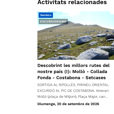
Activitats relacionades
Senders
EXCURSIONISME
Descobrint les millors rutes del
nostre país (I): Molló - Collada
Fonda - Costabona - Setcases
SORTIDA AL RIPOLLÈS, PIRINEU ORIENTAL.
EXCURSIÓ AL PIC DE COSTABONA. Itinerari:
Molló (plaça de Mitjorn), Plaça Major, can
Borrató, can Pletis, turó de Santa Magdalena,
Diumenge, 20 de setembre de 2026
Roques de Santa Creu, Igols d'en Romaní, Puig