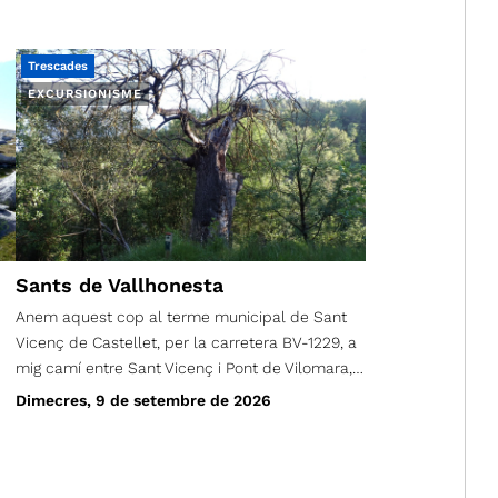
Trescades
EXCURSIONISME
Sants de Vallhonesta
Anem aquest cop al terme municipal de Sant
Vicenç de Castellet, per la carretera BV-1229, a
mig camí entre Sant Vicenç i Pont de Vilomara,
al quilòmetre 2,7 a mà dreta. Agafem un camí
Dimecres, 9 de setembre de 2026
asfaltat fins passar per sota l’autopista, on es
converteix en una bona pista de terra que
farem durant un quilòmetre i ja serem a
l’aparcament on iniciarem l’excursió. Baixem