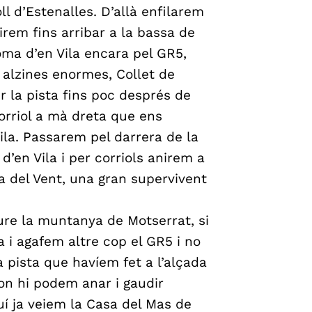
l d’Estenalles. D’allà enfilarem
irem fins arribar a la bassa de
oma d’en Vila encara pel GR5,
s alzines enormes, Collet de
r la pista fins poc després de
orriol a mà dreta que ens
ila. Passarem pel darrera de la
en Vila i per corriols anirem a
a del Vent, una gran supervivent
ure la muntanya de Motserrat, si
 i agafem altre cop el GR5 i no
a pista que havíem fet a l’alçada
on hi podem anar i gaudir
quí ja veiem la Casa del Mas de