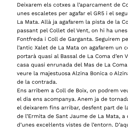
Deixarem els cotxes a l’aparcament de Col
unes escaletes per agafar el GR5 i el segu
La Mata. Allà ja agafarem la pista de la C
passant pel Collet del Vent, on hi ha une
Fontfreda i Coll de Garganta. Seguirem pe
l’antic Xalet de La Mata on agafarem un c
portarà quasi al Bassal de La Coma d’en V
casa quasi enrunada del Mas de La Coma d’
veure la majestuosa Alzina Bonica o Alzin
de la contrada.
Ens arribem a Coll de Boix, on podrem ve
el dia ens acompanya. Anem ja de tornada
el deixarem fins arribar, desfent part de l
de l’Ermita de Sant Jaume de La Mata, a 
d’unes excel·lents vistes de l’entorn. D’a