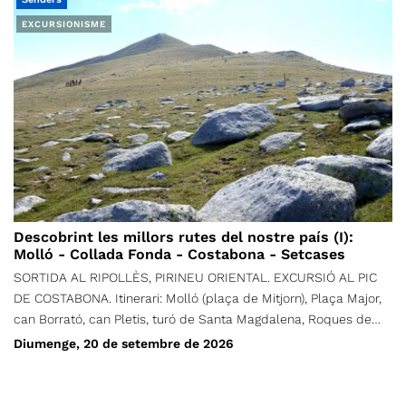
EXCURSIONISME
Descobrint les millors rutes del nostre país (I):
Molló - Collada Fonda - Costabona - Setcases
SORTIDA AL RIPOLLÈS, PIRINEU ORIENTAL. EXCURSIÓ AL PIC
DE COSTABONA. Itinerari: Molló (plaça de Mitjorn), Plaça Major,
can Borrató, can Pletis, turó de Santa Magdalena, Roques de
Santa Creu, Igols d'en Romaní, Puig de Sant Joan, Collada de la
Diumenge, 20 de setembre de 2026
Fembra Morta, serra de la Fembra Morta, la Solana, Collada
Verda, Collada Fonda, (opcional: Roques d'en Mercer, Roca
Blanca dels Oms, font de Fra Joan, Coll de Pal, cim de