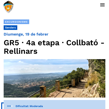
menu
EXCURSIONISME
Senders
Diumenge, 19 de febrer
GR5 · 4a etapa · Collbató -
Rellinars
Dificultat: Moderada