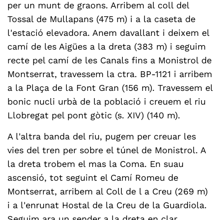
per un munt de graons. Arribem al coll del
Tossal de Mullapans (475 m) i a la caseta de
l'estació elevadora. Anem davallant i deixem el
camí de les Aigües a la dreta (383 m) i seguim
recte pel camí de les Canals fins a Monistrol de
Montserrat, travessem la ctra. BP-1121 i arribem
a la Plaça de la Font Gran (156 m). Travessem el
bonic nucli urbà de la població i creuem el riu
Llobregat pel pont gòtic (s. XIV) (140 m).
A l'altra banda del riu, pugem per creuar les
vies del tren per sobre el túnel de Monistrol. A
la dreta trobem el mas la Coma. En suau
ascensió, tot seguint el Camí Romeu de
Montserrat, arribem al Coll de l a Creu (269 m)
i a l'enrunat Hostal de la Creu de la Guardiola.
Seguim ara un sender a la dreta en clar