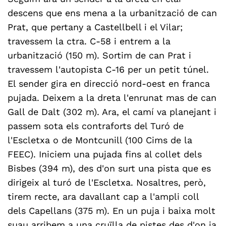
descens que ens mena a la urbanització de can
Prat, que pertany a Castellbell i el Vilar;
travessem la ctra. C-58 i entrem a la
urbanització (150 m). Sortim de can Prat i
travessem l'autopista C-16 per un petit túnel.
El sender gira en direcció nord-oest en franca
pujada. Deixem a la dreta l'enrunat mas de can
Gall de Dalt (302 m). Ara, el camí va planejant i
passem sota els contraforts del Turó de
l'Escletxa o de Montcunill (100 Cims de la
FEEC). Iniciem una pujada fins al collet dels
Bisbes (394 m), des d'on surt una pista que es
dirigeix al turó de l'Escletxa. Nosaltres, però,
tirem recte, ara davallant cap a l'ampli coll
dels Capellans (375 m). En un puja i baixa molt
suau arribem a una cruïlla de pistes des d'on ja