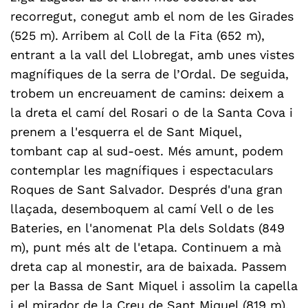
recorregut, conegut amb el nom de les Girades
(525 m). Arribem al Coll de la Fita (652 m),
entrant a la vall del Llobregat, amb unes vistes
magnífiques de la serra de l’Ordal. De seguida,
trobem un encreuament de camins: deixem a
la dreta el camí del Rosari o de la Santa Cova i
prenem a l'esquerra el de Sant Miquel,
tombant cap al sud-oest. Més amunt, podem
contemplar les magnífiques i espectaculars
Roques de Sant Salvador. Després d'una gran
llaçada, desemboquem al camí Vell o de les
Bateries, en l'anomenat Pla dels Soldats (849
m), punt més alt de l'etapa. Continuem a mà
dreta cap al monestir, ara de baixada. Passem
per la Bassa de Sant Miquel i assolim la capella
i el mirador de la Creu de Sant Miquel (819 m).