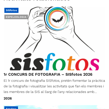
SISfotos
ESPELEOLOGIA
1r CONCURS DE FOTOGRAFIA – SISfotos 2026
El 1r concurs de fotografia SISfotos, pretén fomentar la pràctica
de la fotografia i visualitzar les activitats que fan els membres i
les membres de la SIS al llarg de l’any relacionades amb
l’espeleologia i el descens de barrancs.
2026
Senders