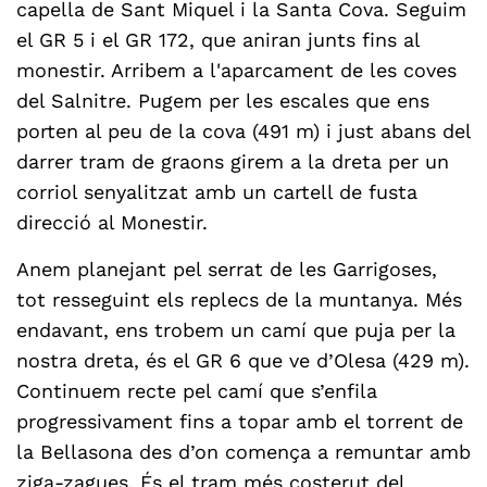
capella de Sant Miquel i la Santa Cova. Seguim
el GR 5 i el GR 172, que aniran junts fins al
monestir. Arribem a l'aparcament de les coves
del Salnitre. Pugem per les escales que ens
porten al peu de la cova (491 m) i just abans del
darrer tram de graons girem a la dreta per un
corriol senyalitzat amb un cartell de fusta
direcció al Monestir.
Anem planejant pel serrat de les Garrigoses,
tot resseguint els replecs de la muntanya. Més
endavant, ens trobem un camí que puja per la
nostra dreta, és el GR 6 que ve d’Olesa (429 m).
Continuem recte pel camí que s’enfila
progressivament fins a topar amb el torrent de
la Bellasona des d’on comença a remuntar amb
ziga-zagues. És el tram més costerut del