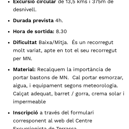
Excursió circular
de 13,5 kms i 375m de
desnivell.
Durada prevista
4h.
Hora de sortida:
8.30
Dificultat
Baixa/Mitja. És un recorregut
molt variat, apte en tot el seu recorregut
per MN.
Material:
Recalquem la importància de
portar bastons de MN. Cal portar esmorzar,
aigua, i equipament segons meteorologia.
Calçat adequat, barret / gorra, crema solar i
impermeable
Inscripció
a través del formulari
corresponent al web del Centre
Excursionista de Terrassa