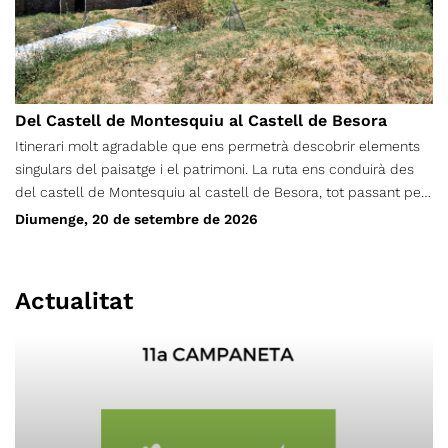
una durada aproximada de 6 hores (incloent-hi una aturada
llarga per esmorzar). Per tant, serà un traçat trencacames i
exigent físicament.
Del Castell de Montesquiu al Castell de Besora
Itinerari molt agradable que ens permetrà descobrir elements
singulars del paisatge i el patrimoni. La ruta ens conduirà des
del castell de Montesquiu al castell de Besora, tot passant pel
pla del Revell i el collet de Mongia. De tornada passarem per
Diumenge, 20 de setembre de 2026
l'obaga de la muntanya i retornarem de nou al castell de
Montesquiu.
Actualitat