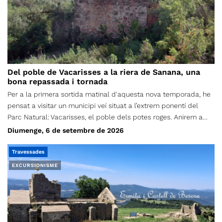
Del poble de Vacarisses a la riera de Sanana, una
bona repassada i tornada
Per a la primera sortida matinal d'aquesta nova temporada, he
pensat a visitar un municipi veí situat a l’extrem ponentí del
Parc Natural: Vacarisses, el poble dels potes roges. Anirem a
recórrer part de les dues ribes de la riera de Sanana i del
Diumenge, 6 de setembre de 2026
torrent de les Vendranes, que és la seva capçalera principal,
amb l’objectiu de visitar el màxim d’elements patrimonials
Travessades
emboscats i curiositats geològiques possibles. Depenent del
EXCURSIONISME
temps de marxa, els visitarem tots o només els troncals.
Començarem i acabarem l'excursió al cementiri de Vacarisses,
situat sota el km 1.0 de la carretera de Vacarisses a la Bauma
(BV-1212). Com sempre, farem una ruta circular. Seran uns 13 km
de recorregut total, amb un desnivell acumulat de 780 metres, i