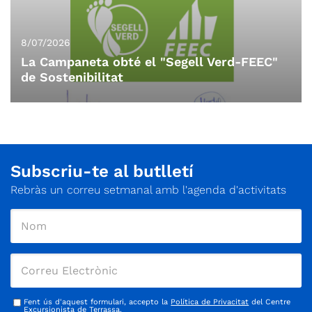
8/07/2026
La Campaneta obté el "Segell Verd-FEEC"
de Sostenibilitat
Subscriu-te al butlletí
Rebràs un correu setmanal amb l'agenda d'activitats
Fent ús d'aquest formulari, accepto la
Política de Privacitat
del Centre
Excursionista de Terrassa.