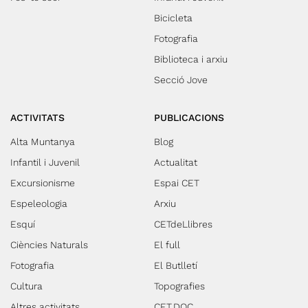
Bicicleta
Fotografia
Biblioteca i arxiu
Secció Jove
ACTIVITATS
PUBLICACIONS
Alta Muntanya
Blog
Infantil i Juvenil
Actualitat
Excursionisme
Espai CET
Espeleologia
Arxiu
Esquí
CETdeLlibres
Ciències Naturals
El full
Fotografia
El Butlletí
Cultura
Topografies
Altres activitats
CET.DOC