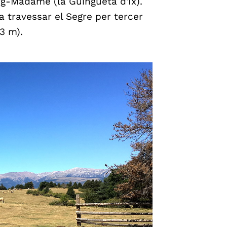
rg-Madame (la Guingueta d'Ix).
a travessar el Segre per tercer
3 m).