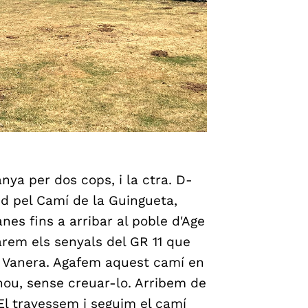
nya per dos cops, i la ctra. D-
ud pel Camí de la Guingueta,
nes fins a arribar al poble d'Age
barem els senyals del GR 11 que
la Vanera. Agafem aquest camí en
 nou, sense creuar-lo. Arribem de
 El travessem i seguim el camí