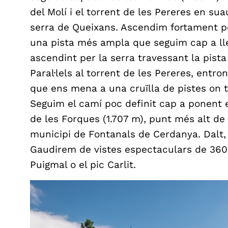
del Molí i el torrent de les Pereres en su
serra de Queixans. Ascendim fortament pe
una pista més ampla que seguim cap a ll
ascendint per la serra travessant la pist
Paral·lels al torrent de les Pereres, entr
que ens mena a una cruïlla de pistes on 
Seguim el camí poc definit cap a ponent e
de les Forques (1.707 m), punt més alt de 
municipi de Fontanals de Cerdanya. Dalt,
Gaudirem de vistes espectaculars de 360 g
Puigmal o el pic Carlit.