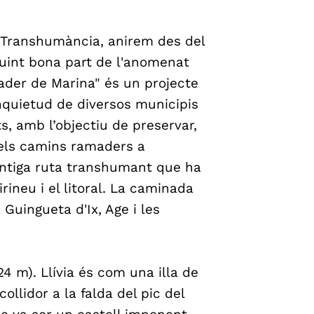
 Transhumància, anirem des del
eguint bona part de l'anomenat
der de Marina" és un projecte
inquietud de diversos municipis
ts, amb l’objectiu de preservar,
 els camins ramaders a
’antiga ruta transhumant que ha
ineu i el litoral. La caminada
 Guingueta d'Ix, Age i les
224 m). Llívia és com una illa de
ollidor a la falda del pic del