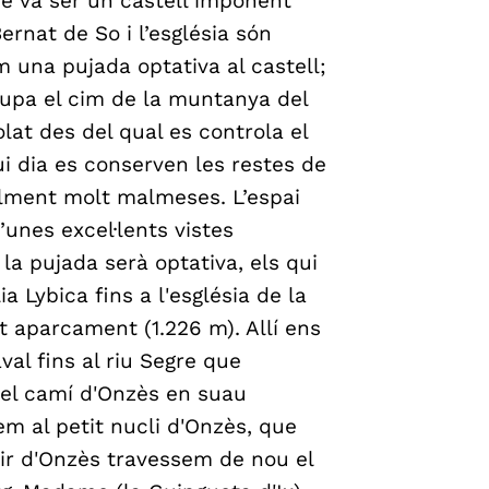
ue va ser un castell imponent
Bernat de So i l’església són
 una pujada optativa al castell;
, ocupa el cim de la muntanya del
olat des del qual es controla el
ui dia es conserven les restes de
alment molt malmeses. L’espai
’unes excel·lents vistes
a pujada serà optativa, els qui
a Lybica fins a l'església de la
t aparcament (1.226 m). Allí ens
val fins al riu Segre que
 el camí d'Onzès en suau
em al petit nucli d'Onzès, que
tir d'Onzès travessem de nou el