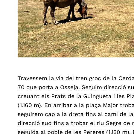
Travessem la via del tren groc de la Cerda
70 que porta a Osseja. Seguim direcció s
creuant els Prats de la Guingueta i les Pla
(1.160 m). En arribar a la plaça Major tro
seguirem cap a la dreta fins al camí de 
direcció sud fins a trobar el riu Segre de
seguida al poble de les Pereres (1.130 m).