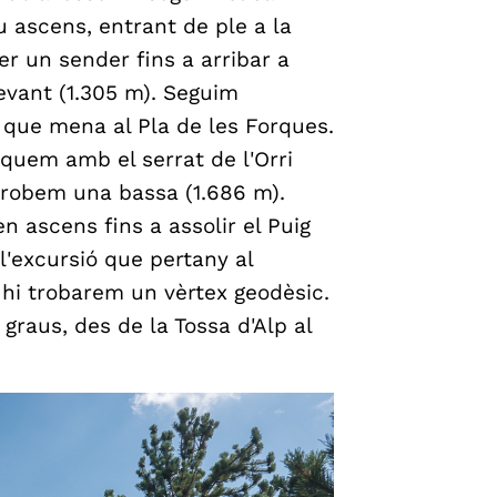
au ascens, entrant de ple a la
r un sender fins a arribar a
evant (1.305 m). Seguim
a que mena al Pla de les Forques.
onquem amb el serrat de l'Orri
trobem una bassa (1.686 m).
n ascens fins a assolir el Puig
l'excursió que pertany al
 hi trobarem un vèrtex geodèsic.
raus, des de la Tossa d'Alp al