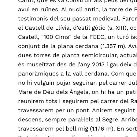
Carlit, que es va construir als peus del q
avui en ruïnes. Al nucli antic, la torre de 
testimonis del seu passat medieval. Farem
el Castell de Llívia, d'estil gòtic (s. XIII)
Castell, "100 Cims" de la FEEC, un turó is
conjunt de la plana cerdana (1.357 m). Av
dues torres de planta semicircular, actu
és museïtzat des de l’any 2013 i gaudeix d
panoràmiques a la vall cerdana. Com que l
no hi vulguin pujar seguiran pel carrer Júli
Mare de Déu dels Àngels, on hi ha un peti
reunirem tots i seguirem pel carrer del Ra
travessarem per un pont. Anirem seguint
descens, sempre paral·lels al Segre. Arrib
travessarem pel bell mig (1.176 m). En sor