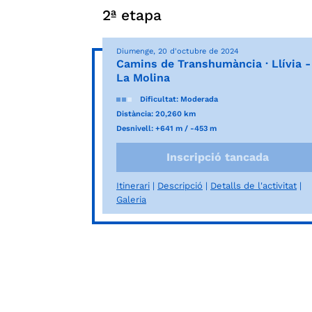
2ª etapa
Diumenge, 20 d'octubre de 2024
Camins de Transhumància · Llívia -
La Molina
Dificultat: Moderada
Distància: 20,260 km
Desnivell: +641 m / -453 m
Inscripció tancada
Itinerari
Descripció
Detalls de l'activitat
Galeria