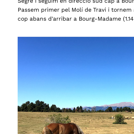
Segre i seguim en direcció sud cap a Bou
Passem primer pel Molí de Travi i tornem 
cop abans d'arribar a Bourg-Madame (1.14