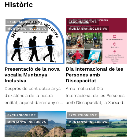
Històric
EXCURSIONISME
EXCURSIONISME
MUNTANYA INCLUSIVA
MUNTANYA INCLUSIVA
Presentació de la nova
Dia Internacional de les
vocalia Muntanya
Persones amb
Inclusiva
Discapacitat
Després de cent dotze anys
Amb motiu del Dia
d’existència de la nostra
Internacional de les Persones
entitat, aquest darrer any el
amb Discapacitat, la Xarxa de
CET ha realitzat un nou pas
Parcs Naturals (XPN) de la
EXCURSIONISME
EXCURSIONISME
d’alta responsabilitat social: la
Diputació de Barcelona,
MUNTANYA INCLUSIVA
MUNTANYA INCLUSIVA
creació de la Vocalia de
conjuntament amb
Muntanya Inclusiva, dins la
la Federació d’Entitats