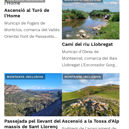
Baixada per pista fins el Pla
Ascensió al Turó de
de la Bàscula i font de
l'Home
Carlets.
Municipi de Fogars de
Montclús, comarca del Vallès
Oriental Font de Passavets
Pou del Comte Coll de
Camí del riu Llobregat
Sesbasses Turó de l’Home
Municipi d’Olesa de
Font de Briançó Sot de la font
Montserrat, comarca del Baix
del Porrassar Riera de
Llobregat L’Escorxador Gorg
Passavets
de la Presó Riera d’Oromir
MUNTANYA INCLUSIVA
MUNTANYA INCLUSIVA
Canal del Molí L’Areny del Molí
Les Riberes Riera de
Canyamassos L’Escorxador
Passejada pel llevant del
Ascensió a la Tossa d'Alp
massís de Sant Llorenç
Sortirem de l'aparcament de