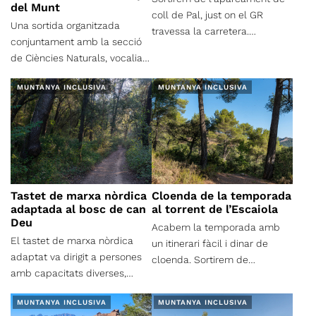
del Munt
coll de Pal, just on el GR
Una sortida organitzada
travessa la carretera.
conjuntament amb la secció
Seguirem el GR 150.1 amunt
de Ciències Naturals, vocalia
per prats alpins, amb fort
de Botànica, adaptada a la
desnivell, fins al cap del
MUNTANYA INCLUSIVA
MUNTANYA INCLUSIVA
nostra secció de Muntanya
Serrat Gran. Aquí el pendent
Inclusiva.
es suaviza i segueix la carena
dels rasos de Comabella fins
dalt la Tossa. Ens arribarem al
cim (vèrtex geodésic on
conflueixen quatre municipis:
Bagà, Alp, Das i Urús) i
Tastet de marxa nòrdica
Cloenda de la temporada
adaptada al bosc de can
al torrent de l’Escaiola
després anirem a dinar al
Deu
refugi Niu d'Àliga. La tornada
Acabem la temporada amb
El tastet de marxa nòrdica
la farem desfent el mateix
un itinerari fàcil i dinar de
adaptat va dirigit a persones
camí de pujada.
cloenda. Sortirem de
amb capacitats diverses,
l’aparcament de la Torre de
ceguesa, baixa visió i/o
l’Àngel, tot vorejant la casa per
MUNTANYA INCLUSIVA
MUNTANYA INCLUSIVA
sordceguesa, amb el suport
travessar la carretera BV-1221