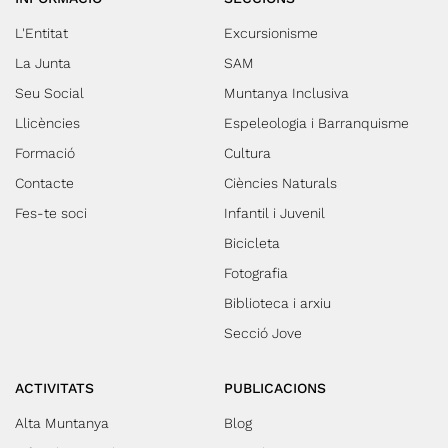
tradicional dinar de motxilla.
L'Entitat
Excursionisme
PASSEJANT PER LA POBLA DE
LILLET A la tarda
La Junta
SAM
descobrirem alguns dels
Seu Social
Muntanya Inclusiva
racons més emblemàtics de
Llicències
Espeleologia i Barranquisme
la Pobla de Lillet mitjançant
una visita guiada. CONFIANÇA
Formació
Cultura
CEGA: UNA HISTÒRIA QUE
Contacte
Ciències Naturals
INSPIRALa jornada finalitzarà
Fes-te soci
Infantil i Juvenil
amb la projecció del
documental 'Confiança cega' i
Bicicleta
un col·loqui amb els
Fotografia
protagonistes.
Biblioteca i arxiu
Secció Jove
ACTIVITATS
PUBLICACIONS
Alta Muntanya
Blog