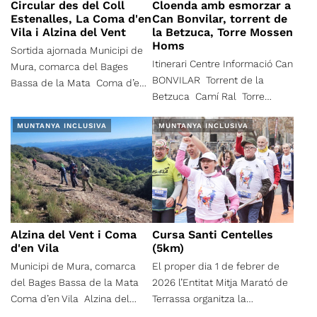
Circular des del Coll
Cloenda amb esmorzar a
deixant aquesta carena ja
estratègica que presenta han
Estenalles, La Coma d'en
Can Bonvilar, torrent de
comencem a baixar pel
fet que l'home s'hi estableixi
Vila i Alzina del Vent
la Betzuca, Torre Mossen
Ginestar, les Roques del
Homs
de ben antic; dòlmens, restes
Sortida ajornada Municipi de
Marquès i la Carena dels
ibèriques, ermites i castells
Itinerari Centre Informació Can
Mura, comarca del Bages
Roures, deixant a baix, a la
conviuen amb masies encara
BONVILAR Torrent de la
Bassa de la Mata Coma d’en
nostra esquerra l’enorme
envoltades de conreus. Des
Betzuca Camí Ral Torre
Vila Alzina del Vent Coll de
masia de Sant Andreu de la
de la creu de can Boquet
Mossén Homs Centre
Boix Coll d’Estenalles
Castanya.I ja pels Roures de
MUNTANYA INCLUSIVA
MUNTANYA INCLUSIVA
pujarem per corriols enmig de
Informació Can Bonvilar
Sant Andreu arribarem altre
pins pinyoners i alsines fins al
cop als llargs graons de
turó i l'ermita de Sant Mateu
pujada, de pissarra, fins al
del Bosc, citats en documents
Collformic, on podrem fer un
del secle X, a on farem
mos, si ens ve de gust.
parada per esmorzar.
Iniciarem la baixada fins la
Alzina del Vent i Coma
Cursa Santi Centelles
Font de Sant Mateu,
d'en Vila
(5km)
envoltada d'arbres de gran
Municipi de Mura, comarca
El proper dia 1 de febrer de
alçada. Seguirem entre
del Bages Bassa de la Mata
2026 l’Entitat Mitja Marató de
corriols i pista forestal fins a
Coma d’en Vila Alzina del
Terrassa organitza la
la “Surera de la Molinera”,
Vent Coll de Boix Coll
tradicional cursa de 21km, i de