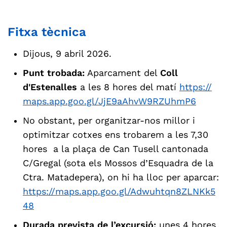
Fitxa tècnica
Dijous, 9 abril 2026.
Punt trobada:
Aparcament del
Coll
d'Estenalles
a les 8 hores del matí
https://
maps.app.goo.gl/JjE9aAhvW9RZUhmP6
No obstant, per organitzar-nos millor i
optimitzar cotxes ens trobarem a les 7,30
hores a la plaça de Can Tusell cantonada
C/Gregal (sota els Mossos d’Esquadra de la
Ctra. Matadepera), on hi ha lloc per aparcar:
https://maps.app.goo.gl/Adwuhtqn8ZLNKk5
48
Durada prevista de l’excursió:
unes 4 hores