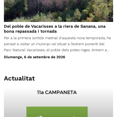
Del poble de Vacarisses a la riera de Sanana, una
bona repassada i tornada
Per a la primera sortida matinal d'aquesta nova temporada, he
pensat a visitar un municipi veí situat a l’extrem ponentí del
Parc Natural: Vacarisses, el poble dels potes roges. Anirem a
recórrer part de les dues ribes de la riera de Sanana i del
Diumenge, 6 de setembre de 2026
torrent de les Vendranes, que és la seva capçalera principal,
amb l’objectiu de visitar el màxim d’elements patrimonials
emboscats i curiositats geològiques possibles. Depenent del
Actualitat
temps de marxa, els visitarem tots o només els troncals.
Començarem i acabarem l'excursió al cementiri de Vacarisses,
situat sota el km 1.0 de la carretera de Vacarisses a la Bauma
(BV-1212). Com sempre, farem una ruta circular. Seran uns 13 km
de recorregut total, amb un desnivell acumulat de 780 metres, i
una durada aproximada de 6 hores (incloent-hi una aturada
llarga per esmorzar). Per tant, serà un traçat trencacames i