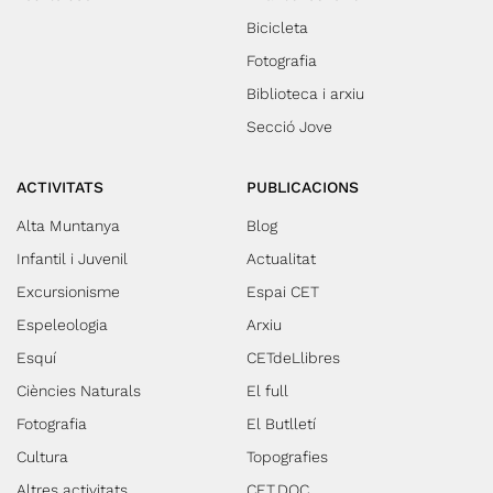
Bicicleta
Fotografia
Biblioteca i arxiu
Secció Jove
ACTIVITATS
PUBLICACIONS
Alta Muntanya
Blog
Infantil i Juvenil
Actualitat
Excursionisme
Espai CET
Espeleologia
Arxiu
Esquí
CETdeLlibres
Ciències Naturals
El full
Fotografia
El Butlletí
Cultura
Topografies
Altres activitats
CET.DOC