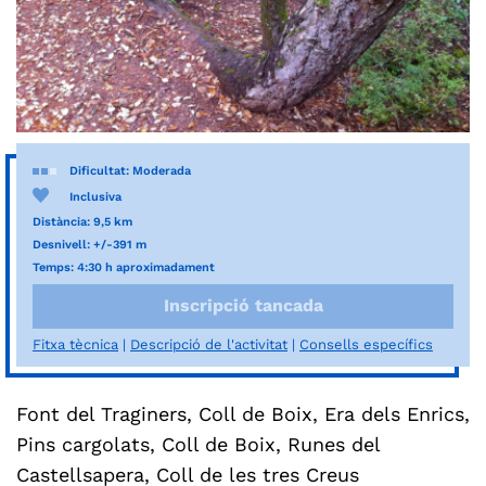
Dificultat: Moderada
Inclusiva
Distància: 9,5 km
Desnivell: +/-391 m
Temps: 4:30 h aproximadament
Inscripció tancada
Fitxa tècnica
Descripció de l'activitat
Consells específics
Font del Traginers, Coll de Boix, Era dels Enrics,
Pins cargolats, Coll de Boix, Runes del
Castellsapera, Coll de les tres Creus