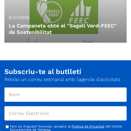
exigent físicament.
8/07/2026
La Campaneta obté el "Segell Verd-FEEC"
de Sostenibilitat
Subscriu-te al butlletí
Rebràs un correu setmanal amb l'agenda d'activitats
Fent ús d'aquest formulari, accepto la
Política de Privacitat
del Centre
Excursionista de Terrassa.