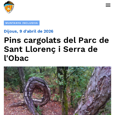
menu
MUNTANYA INCLUSIVA
Dijous, 9 d'abril de 2026
Pins cargolats del Parc de
Sant Llorenç i Serra de
l'Obac