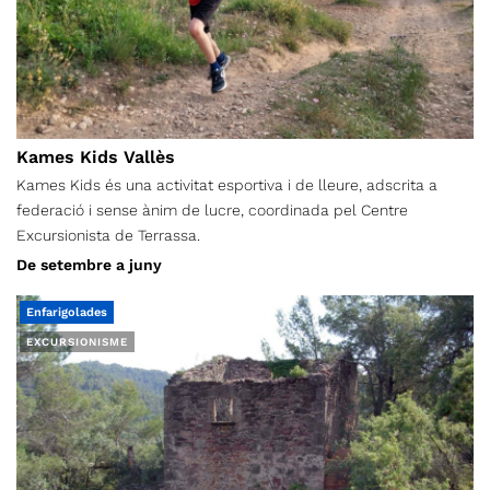
Kames Kids Vallès
Kames Kids és una activitat esportiva i de lleure, adscrita a
federació i sense ànim de lucre, coordinada pel Centre
Excursionista de Terrassa.
De setembre a juny
Enfarigolades
EXCURSIONISME