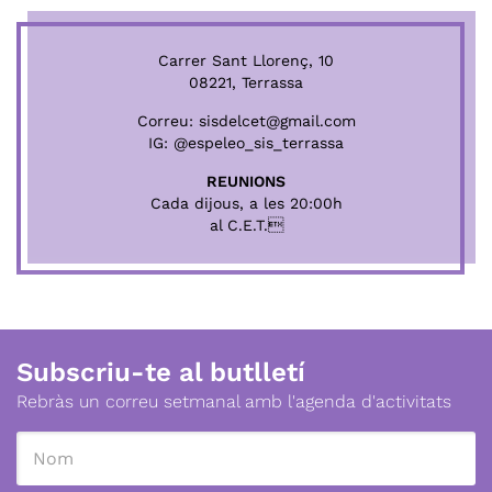
Carrer Sant Llorenç, 10
08221, Terrassa
Correu:
sisdelcet@gmail.com
IG:
@espeleo_sis_terrassa
REUNIONS
Cada dijous, a les 20:00h
al C.E.T.
Subscriu-te al butlletí
Rebràs un correu setmanal amb l'agenda d'activitats