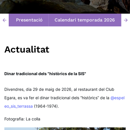
Presentació
Calendari temporada 2026
E
arrow_back
arrow_forward
Actualitat
Dinar tradicional dels "històrics de la SIS"
Divendres, dia 29 de maig de 2026, al restaurant del Club 
Egara, es va fer el dinar tradicional dels “històrics” de la 
@espel
eo_sis_terrassa
 (1964-1974). 
Fotografia: La colla 