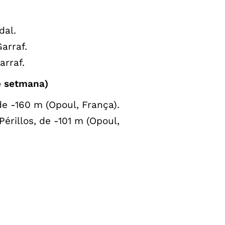
dal.
arraf.
arraf.
de setmana)
de -160 m (Opoul, França).
érillos, de -101 m (Opoul,