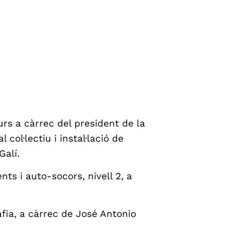
rs a càrrec del president de la
 col·lectiu i instal·lació de
Galí.
ts i auto-socors, nivell 2, a
afia, a càrrec de José Antonio