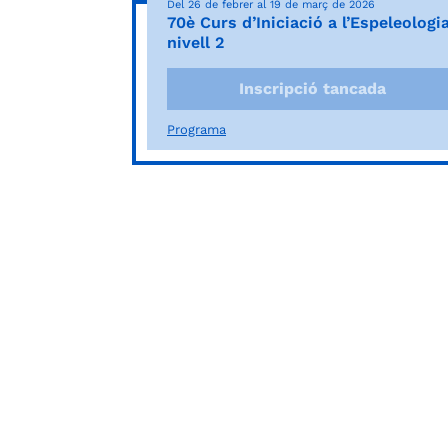
Del 26 de febrer al 19 de març de 2026
70è Curs d’Iniciació a l’Espeleologia
nivell 2
Inscripció tancada
Programa