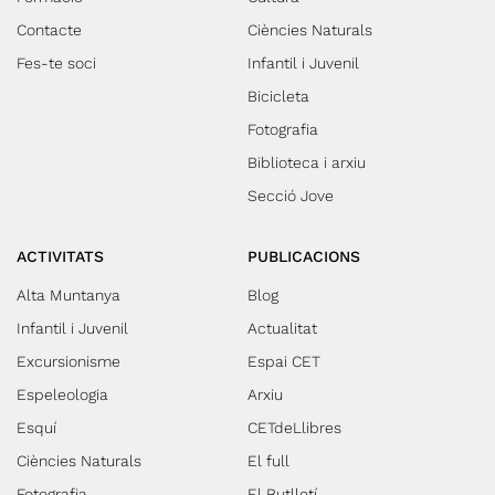
Contacte
Ciències Naturals
Fes-te soci
Infantil i Juvenil
Bicicleta
Fotografia
Biblioteca i arxiu
Secció Jove
ACTIVITATS
PUBLICACIONS
Alta Muntanya
Blog
Infantil i Juvenil
Actualitat
Excursionisme
Espai CET
Espeleologia
Arxiu
Esquí
CETdeLlibres
Ciències Naturals
El full
Fotografia
El Butlletí