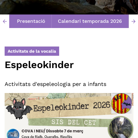
Presentació
Calendari temporada 2026
E
arrow_back
arrow_forward
Activitats de la vocalia
Espeleokinder
Activitats d'espeleologia per a infants