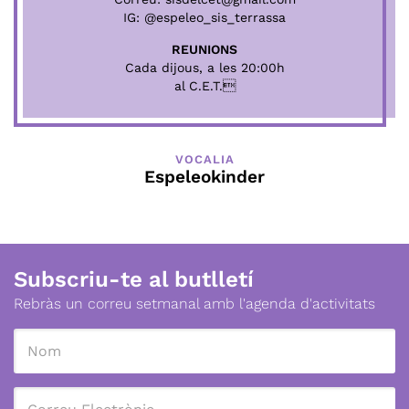
IG:
@espeleo_sis_terrassa
REUNIONS
Cada dijous, a les 20:00h
al C.E.T.
VOCALIA
Espeleokinder
Subscriu-te al butlletí
Rebràs un correu setmanal amb l'agenda d'activitats