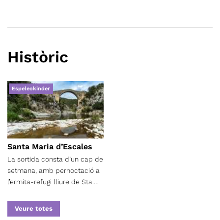
Històric
Espeleokinder
Santa Maria d’Escales
La sortida consta d’un cap de
setmana, amb pernoctació a
l’ermita-refugi lliure de Sta.
Maria d’Escales o les
immediacions, a la vora d’Oix.
Veure totes