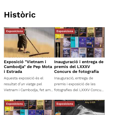
Històric
Exposicions
Exposicions
Exposició "Vietnam i
Inauguració i entrega de
Cambodja" de Pep Mota
premis del LXXXV
i Estrada
Concurs de fotografia
Aquesta exposició és el
Inauguració, entrega de
resultat d’un viatge pel
premis i exposició de les
Vietnam i Cambodja, fet amb
fotografies del LXXXV Concurs
curiositat i respecte. Cada
de fotografia del Centre
imatge és una trobada en el
Excursionista de Terrassa.
Exposicions
Exposicions
camí, capturat amb la
Inauguració de l'exposició i
voluntat de no interferir,
entrega de premis: dijous, 8