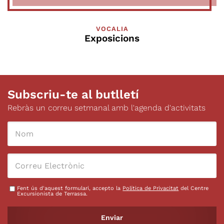
conèixer aquesta magnífica
Josefines) seran el edificis
sent el pare de les criatures,
exposició. Per amor a
escollits per l’arquitecte Toni
fa que em resulti del tot
TerrassaCristòbal
Crusellas per fer una
VOCALIA
impossible escollir o
CastroComissari
Exposicions
interpretació de l’arquitectura
desestimar una sola de les
de Lluís Muncunill en un
imatges. Fruit de aquest
període molt curt i concret de
dilema, aquesta exposició
l’autor, però d’una gran
consta de moltes d´aquestes
producció.
fotografies que han estat
Subscriu-te al butlletí
difícils de descartar o bé
Rebràs un correu setmanal amb l'agenda d'activitats
agrupar en altres projectes.
Es com si les hagués llençat
al aire i el atzar hagués fet
una selecció aleatòria. Espero
i desitjo que us resulti força
complicat, com em passa a
mi, el escollir-ne una o unes.
Fent ús d'aquest formulari, accepto la
Política de Privacitat
del Centre
Si es així, em donaré per més
Excursionista de Terrassa.
que satisfet. Gràcies ! Jordi
Albareda Valldeperas