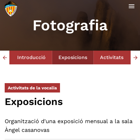
menu
Fotografia
Introducció
Exposicions
Activitats
arrow_back
arrow_forward
Activitats de la vocalia
Exposicions
Organització d'una exposició mensual a la sala
Àngel casanovas