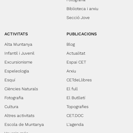
Biblioteca i arxiu
Secció Jove
ACTIVITATS
PUBLICACIONS
Alta Muntanya
Blog
Infantil i Juvenil
Actualitat
Excursionisme
Espai CET
Espeleologia
Arxiu
Esquí
CETdeLlibres
Ciències Naturals
El full
Fotografia
El Butlletí
Cultura
Topografies
Altres activitats
CET.DOC
Escola de Muntanya
L'agenda