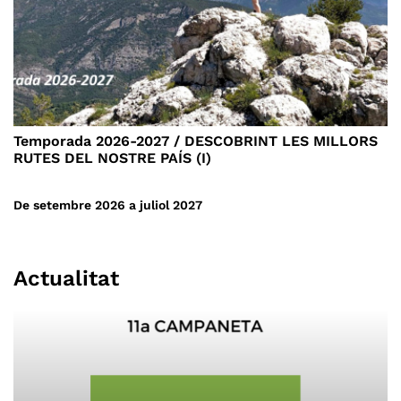
de la carena de la Serra de Vallhonesta que farem un tros fins
arribar al Coll i mirador de Sant Bernat. Aquí, al terra, si ens hi
fixem molt, molt bé podem trobar restes marines a terra, com
nummulits, petxines bivalves i altres fòssils que poden tenir al
voltant d’uns 40 milions d’anys. Agafem un corriol i en un
moment som a Sant Pere de Vallhonesta amb l’ermita romànica
que ja està documentada el segle XI. L’ermita de Sant Pere va
Temporada 2026-2027 / DESCOBRINT LES MILLORS
ser construïda al segle XII a partir d’obres anteriors (segle XI i
RUTES DEL NOSTRE PAÍS (I)
probablement preromànic) dins l’antic terme de Vallhonesta. Al
costat mateix hi ha Cal Campaner que feia les funcions de casa
De setembre 2026 a juliol 2027
del capellà i rectoria de l’ermita. Restaurada i utilitzada des
dels anys 1980 com a refugi gestionat pel Centre Excursionista
de Sant Vicenç de Castellet. Aquí mateix hi ha també una font
Actualitat
moderna, que normalment raja. Seguim per Vallhonesta, veïnat
documentat com a parròquia ja el segle XII, passa a formar part
del municipi de Sant Vicenç de Castellet l’any 1850. Aquest
veïnat està format per quelcom més d’una dotzena de cases-
masies, la majoria molt ben cuidades i mantingudes. Al llarg de
la vall hi ha nombroses barraques de vinya i alguna cisterna
d'ensulfatar, cosa que ens fa palesa la seva vinculació amb la