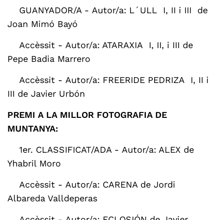
GUANYADOR/A -
Autor/a: L´ULL I, II i III de
Joan Mimó Bayó
Accèssit -
Autor/a: ATARAXIA I, II, i III de
Pepe Badia Marrero
Accèssit -
Autor/a: FREERIDE PEDRIZA I, II i
III de Javier Urbón
PREMI A LA MILLOR FOTOGRAFIA DE
MUNTANYA:
1er. CLASSIFICAT/ADA -
Autor/a: ALEX de
Yhabril Moro
Accèssit -
Autor/a: CARENA de Jordi
Albareda Valldeperas
Accèssit -
Autor/a: ECLOSIÓN de Javier