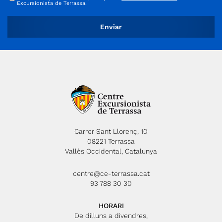
Excursionista de Terrassa.
habitacions, els banys, una tina, molins de vi i d’oli, el celler,
quadres pel bestiar i les cavalleries, un gran bassa, etc ...
L’hostal encara estava funcionant com a mas agrícola als anys
30 del segle passat. A partir dels anys 50 Sant Jaume va
quedar abandonat definitivament, fet que en va accelerar el
procés de decadència. El Camí Ral arriba pel sud-est i marxa
pel nord-oest cap a Pont de Vilomara i Manresa. Desfarem un
trosset de camí i agafarem l’anomenat camí dels Maquis,
passant per la Balma o Bauma del Sequer i el cantó nord de la
vall de Vallhonesta. S’anomena així el camí, pel fet que aquí els
Maquis hi jugaven a cuit i amagar amb la guàrdia civil per poder
portar a terme les seves activitats clandestines amb el suport
Carrer Sant Llorenç, 10
08221 Terrassa
d’alguns dels masos del veïnat de Vallhonesta. Aquest indret ja
Vallès Occidental, Catalunya
està documentat al segle XII. En una estoneta ja estarem de
volta altre cop als cotxes.
centre@ce-terrassa.cat
93 788 30 30
HORARI
De dilluns a divendres,