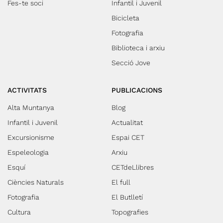
Fes-te soci
Infantil i Juvenil
Bicicleta
Fotografia
Biblioteca i arxiu
Secció Jove
ACTIVITATS
PUBLICACIONS
Alta Muntanya
Blog
Infantil i Juvenil
Actualitat
Excursionisme
Espai CET
Espeleologia
Arxiu
Esquí
CETdeLlibres
Ciències Naturals
El full
Fotografia
El Butlletí
Cultura
Topografies