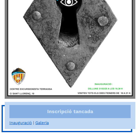
Inscripció tancada
Inauguració
Galeria