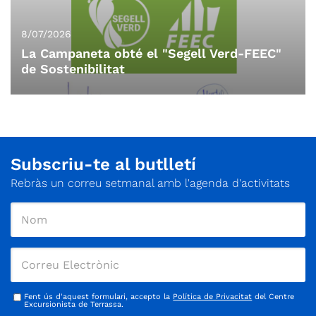
8/07/2026
La Campaneta obté el "Segell Verd-FEEC"
de Sostenibilitat
Subscriu-te al butlletí
Rebràs un correu setmanal amb l'agenda d'activitats
Fent ús d'aquest formulari, accepto la
Política de Privacitat
del Centre
Excursionista de Terrassa.