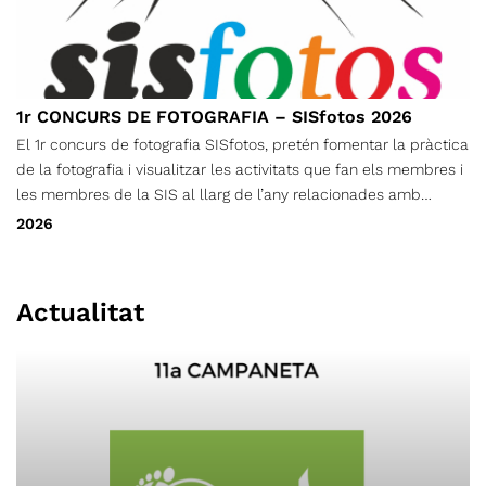
1r CONCURS DE FOTOGRAFIA – SISfotos 2026
El 1r concurs de fotografia SISfotos, pretén fomentar la pràctica
de la fotografia i visualitzar les activitats que fan els membres i
les membres de la SIS al llarg de l’any relacionades amb
l’espeleologia i el descens de barrancs.
2026
Actualitat