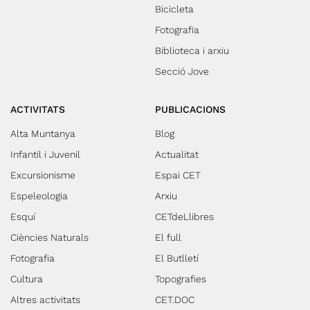
Bicicleta
Fotografia
Biblioteca i arxiu
Secció Jove
ACTIVITATS
PUBLICACIONS
Alta Muntanya
Blog
Infantil i Juvenil
Actualitat
Excursionisme
Espai CET
Espeleologia
Arxiu
Esquí
CETdeLlibres
Ciències Naturals
El full
Fotografia
El Butlletí
Cultura
Topografies
Altres activitats
CET.DOC