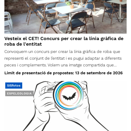
Vesteix el CET! Concurs per crear la línia gràfica de
roba de l'entitat
Convoquem un concurs per crear la línia gràfica de roba que
representi el conjunt de l’entitat i es pugui adaptar a diferents
peces i complements. Volem una imatge compartida que
puguem portar persones de totes les edats, seccions i vocalies;
Límit de presentació de propostes: 13 de setembre de 2026
una proposta nascuda de la creativitat de la nostra comunitat,
que ens identifiqui, permeti reconèixer d’on som i ens
SISfotos
acompanyi tant a la muntanya com en el nostre dia a dia. Tens
ESPELEOLOGIA
una idea que pugui representar tot el CET? Presenta-la i
ajuda’ns a crear una nova identitat sobre el terreny.