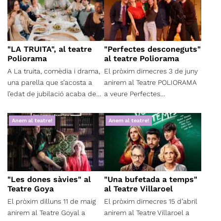
"LA TRUITA", al teatre
"Perfectes desconeguts"
Poliorama
al teatre Poliorama
A La truita, comèdia i drama,
El pròxim dimecres 3 de juny
una parella que s’acosta a
anirem al Teatre POLIORAMA
l’edat de jubilació acaba de
a veure Perfectes
mudar-se a un petit poble
desconeguts: una comèdia,
per obrir-hi una petita fleca
amb un toc de vodevil, on els
Anem al teatre!
Anem al teatre!
ecològica. Casa nova, vida
personatges juguen al gat i la
nova, diuen. Un diumenge,
rata i en què les màscares
reuneixen les seves tres filles
socials cauen quan més
i les parelles respectives per
s'espera que es mantinguin
l’aniversari del pare. La filla
en el seu lloc. Una obra de
"Les dones sàvies" al
"Una bufetada a temps"
mitjana, però, arriba amb un
Paolo Genovese, dirigida per
Teatre Goya
al Teatre Villaroel
peix: una truita. Ella no menja
David Selvas i protagonitzada
El pròxim dilluns 11 de maig
El pròxim dimecres 15 d’abril
carn i no es menjarà la
per Eduard Farelo, Marta
anirem al Teatre Goyal a
anirem al Teatre Villaroel a
vedella que ha preparat la
Bayarri, Biel Duran, Júlia