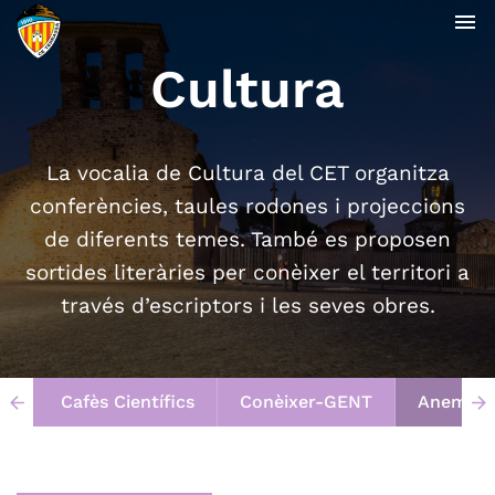
menu
Cultura
La vocalia de Cultura del CET organitza
conferències, taules rodones i projeccions
de diferents temes. També es proposen
sortides literàries per conèixer el territori a
través d’escriptors i les seves obres.
Cafès Científics
Conèixer-GENT
Anem al 
arrow_back
arrow_forward