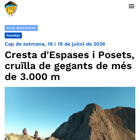
menu
ALTA MUNTANYA
FemAlpí
Cap de setmana, 18 i 19 de juliol de 2026
Cresta d'Espases i Posets,
cruïlla de gegants de més
de 3.000 m