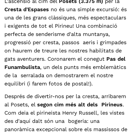
L'ascensió al cim del
Posets (3.375 m)
per la
Cresta d'Espases
no és una simple excursió: és
una de les grans clàssiques, més espectaculars
i exigents de tot el Pirineu! Una combinació
perfecta de senderisme d'alta muntanya,
progressió per cresta, passos aeris i grimpades
on haurem de treure les nostres habilitats de
gats aventurers. Coronarem el conegut
Pas del
Funambulista
, un dels punts més emblemàtics
de la serralada on demostrarem el nostre
equilibri (i farem fotos de postal!).
Després de divertir-nos per la cresta, arribarem
al Posets, el
segon cim més alt dels Pirineus
.
Com deia el pirineista Henry Russell, les vistes
des d'aquí dalt són una bogeria: una
panoràmica excepcional sobre els massissos de