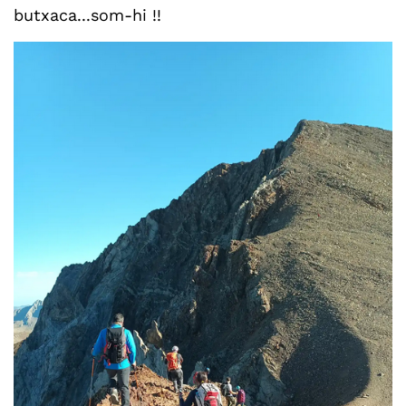
butxaca...som-hi !!