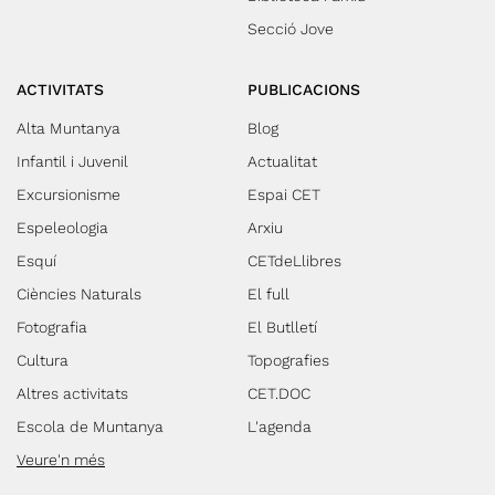
Secció Jove
ACTIVITATS
PUBLICACIONS
Alta Muntanya
Blog
Infantil i Juvenil
Actualitat
Excursionisme
Espai CET
Espeleologia
Arxiu
Esquí
CETdeLlibres
Ciències Naturals
El full
Fotografia
El Butlletí
Cultura
Topografies
Altres activitats
CET.DOC
Escola de Muntanya
L'agenda
Veure'n més