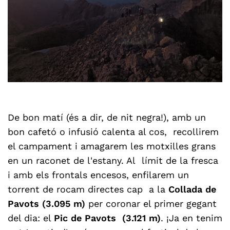
D
e bon matí (és a dir, de nit negra!), amb un
bon cafetó o infusió calenta al cos, recollirem
el campament i amagarem les motxilles grans
en un raconet de l'estany. Al límit de la fresca
i amb els frontals encesos, enfilarem un
torrent de rocam directes cap a la
Collada de
Pavots (3.095 m)
per coronar el primer gegant
del dia: el
Pic de Pavots (3.121 m)
. ¡Ja en tenim