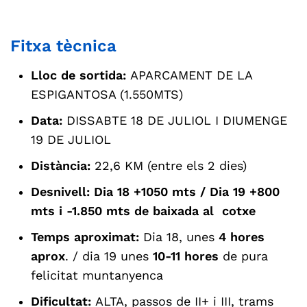
Fitxa tècnica
Lloc de sortida:
APARCAMENT DE LA
ESPIGANTOSA (1.550MTS)
Data:
DISSABTE 18 DE JULIOL I DIUMENGE
19 DE JULIOL
Distància:
22,6 KM (entre els 2 dies)
Desnivell:
Dia 18 +1050 mts / Dia 19 +800
mts i -1.850 mts de baixada al cotxe
Temps aproximat:
Dia 18, unes
4 hores
aprox
. / dia 19 unes
10-11 hores
de pura
felicitat muntanyenca
Dificultat:
A
LTA, passos de II+ i III, trams