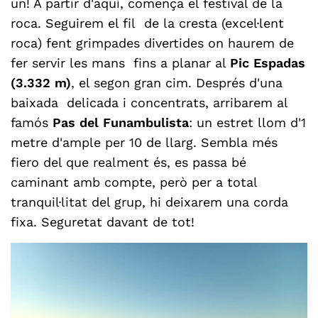
un! A partir d'aquí, comença el festival de la
roca. Seguirem el fil de la cresta (excel·lent
roca) fent grimpades divertides on haurem de
fer servir les mans fins a planar al
Pic Espadas
(3.332 m)
, el segon gran cim. Després d'una
baixada delicada i concentrats, arribarem al
famós
Pas del Funambulista
: un estret llom d'1
metre d'ample per 10 de llarg. Sembla més
fiero del que realment és, es passa bé
caminant amb compte, però per a total
tranquil·litat del grup,
hi deixarem una corda
fixa.
Seguretat davant de tot!