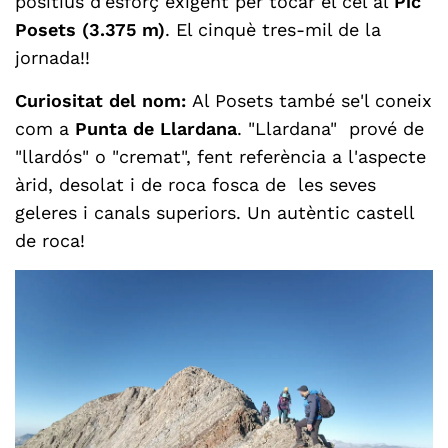
positius d'esforç exigent per tocar el cel al
Pic
Posets (3.375 m)
. El cinquè tres-mil de la
jornada!!
Curiositat del nom:
Al Posets també se'l coneix
com a
Punta de Llardana
. "Llardana" prové de
"llardós" o "cremat", fent referència a l'aspecte
àrid, desolat i de roca fosca de les seves
geleres i canals superiors. Un autèntic castell
de roca!