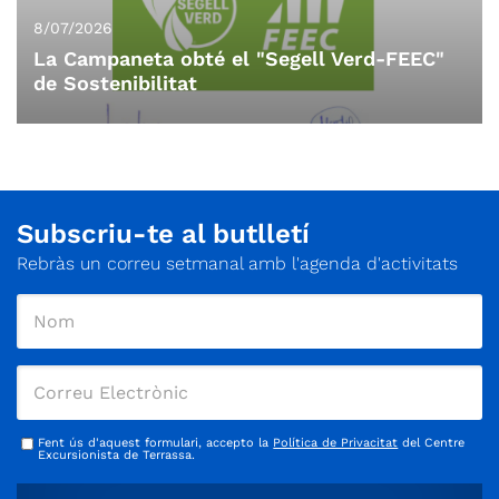
8/07/2026
La Campaneta obté el "Segell Verd-FEEC"
de Sostenibilitat
Subscriu-te al butlletí
Rebràs un correu setmanal amb l'agenda d'activitats
Fent ús d'aquest formulari, accepto la
Política de Privacitat
del Centre
Excursionista de Terrassa.