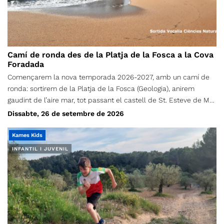
Camí de ronda des de la Platja de la Fosca a la Cova
Foradada
Començarem la nova temporada 2026-2027, amb un camí de
ronda: sortirem de la Platja de la Fosca (Geologia), anirem
gaudint de l’aire mar, tot passant el castell de St. Esteve de Mar
(Cultura), Pineda d’en Gori (flora), Cala S’Alquer (paisatge), Platja
Dissabte, 26 de setembre de 2026
del Castell (dunes), Poblat ibèric (Cultura), i finalment la Roca o
cova Foradada (litoral) i una vegada visitat, desfarem el camí
Kames Kids
per anar a fer un banyet (opcional) i dinarem a la Platja de la
INFANTIL I JUVENIL
Fosca (on hi ha més serveis). A un hora prudencial tornarem cap
casa. Aquesta sortida es per gaudir de la geologia i de la flora
de litoral, així com dels paisatges marins. Salut, flors i alguna
gavina!!!