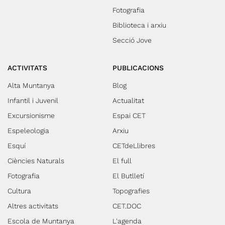
Fotografia
Biblioteca i arxiu
Secció Jove
ACTIVITATS
PUBLICACIONS
Alta Muntanya
Blog
Infantil i Juvenil
Actualitat
Excursionisme
Espai CET
Espeleologia
Arxiu
Esquí
CETdeLlibres
Ciències Naturals
El full
Fotografia
El Butlletí
Cultura
Topografies
Altres activitats
CET.DOC
Escola de Muntanya
L'agenda