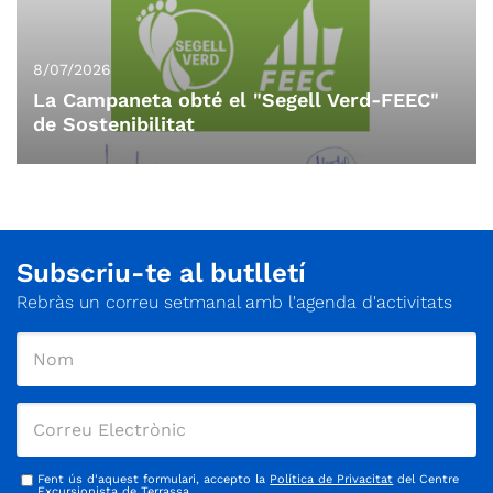
8/07/2026
La Campaneta obté el "Segell Verd-FEEC"
de Sostenibilitat
Subscriu-te al butlletí
Rebràs un correu setmanal amb l'agenda d'activitats
Fent ús d'aquest formulari, accepto la
Política de Privacitat
del Centre
Excursionista de Terrassa.