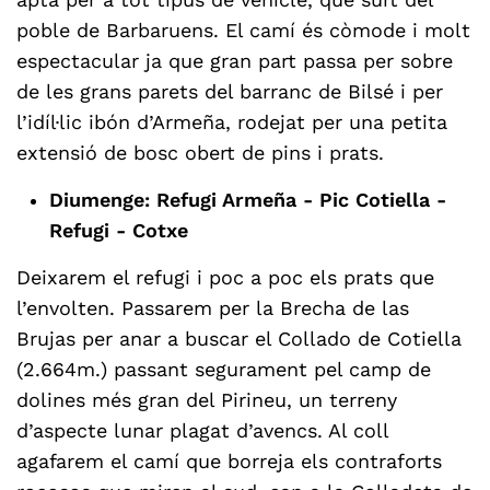
apta per a tot tipus de vehicle, que surt del
poble de Barbaruens. El camí és còmode i molt
espectacular ja que gran part passa per sobre
de les grans parets del barranc de Bilsé i per
l’idíl·lic ibón d’Armeña, rodejat per una petita
extensió de bosc obert de pins i prats.
Diumenge: Refugi Armeña - Pic Cotiella -
Refugi - Cotxe
Deixarem el refugi i poc a poc els prats que
l’envolten. Passarem per la Brecha de las
Brujas per anar a buscar el Collado de Cotiella
(2.664m.) passant segurament pel camp de
dolines més gran del Pirineu, un terreny
d’aspecte lunar plagat d’avencs. Al coll
agafarem el camí que borreja els contraforts