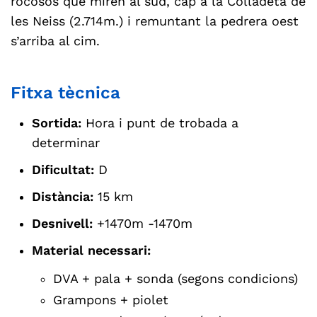
rocosos que miren al sud, cap a la Colladeta de
les Neiss (2.714m.) i remuntant la pedrera oest
s’arriba al cim.
Fitxa tècnica
Sortida:
Hora i punt de trobada a
determinar
Dificultat:
D
Distància:
15 km
Desnivell:
+1470m -1470m
Material necessari:
DVA + pala + sonda (segons condicions)
Grampons + piolet