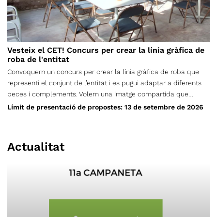
Vesteix el CET! Concurs per crear la línia gràfica de
roba de l'entitat
Convoquem un concurs per crear la línia gràfica de roba que
representi el conjunt de l’entitat i es pugui adaptar a diferents
peces i complements. Volem una imatge compartida que
puguem portar persones de totes les edats, seccions i vocalies;
Límit de presentació de propostes: 13 de setembre de 2026
una proposta nascuda de la creativitat de la nostra comunitat,
que ens identifiqui, permeti reconèixer d’on som i ens
acompanyi tant a la muntanya com en el nostre dia a dia. Tens
Actualitat
una idea que pugui representar tot el CET? Presenta-la i
ajuda’ns a crear una nova identitat sobre el terreny.