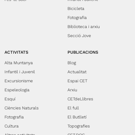
Bicicleta
Fotografia
Biblioteca i arxiu
Secció Jove
ACTIVITATS
PUBLICACIONS
Alta Muntanya
Blog
Infantil i Juvenil
Actualitat
Excursionisme
Espai CET
Espeleologia
Arxiu
Esquí
CETdeLlibres
Ciències Naturals
El full
Fotografia
El Butlletí
Cultura
Topografies
Altres activitats
CET.DOC