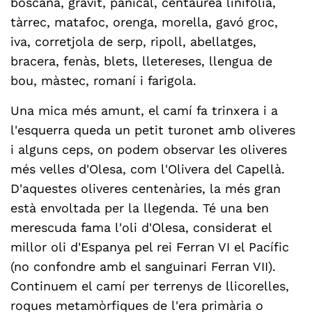
boscana, gravit, panical, centaurea linifòlia,
tàrrec, matafoc, orenga, morella, gavó groc,
iva, corretjola de serp, ripoll, abellatges,
bracera, fenàs, blets, lletereses, llengua de
bou, màstec, romaní i farigola.
Una mica més amunt, el camí fa trinxera i a
l'esquerra queda un petit turonet amb oliveres
i alguns ceps, on podem observar les oliveres
més velles d'Olesa, com l'Olivera del Capellà.
D'aquestes oliveres centenàries, la més gran
està envoltada per la llegenda. Té una ben
merescuda fama l'oli d'Olesa, considerat el
millor oli d'Espanya pel rei Ferran VI el Pacífic
(no confondre amb el sanguinari Ferran VII).
Continuem el camí per terrenys de llicorelles,
roques metamòrfiques de l'era primària o