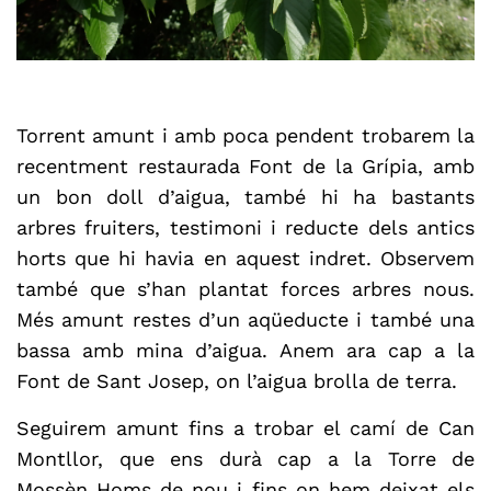
Torrent amunt i amb poca pendent trobarem la
recentment restaurada Font de la Grípia, amb
un bon doll d’aigua, també hi ha bastants
arbres fruiters, testimoni i reducte dels antics
horts que hi havia en aquest indret. Observem
també que s’han plantat forces arbres nous.
Més amunt restes d’un aqüeducte i també una
bassa amb mina d’aigua. Anem ara cap a la
Font de Sant Josep, on l’aigua brolla de terra.
Seguirem amunt fins a trobar el camí de Can
Montllor, que ens durà cap a la Torre de
Mossèn Homs de nou i fins on hem deixat els