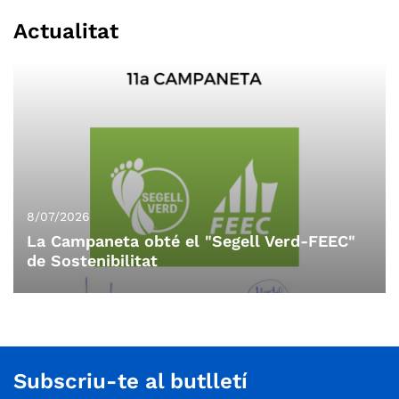
Actualitat
8/07/2026
La Campaneta obté el "Segell Verd-FEEC"
de Sostenibilitat
Subscriu-te al butlletí