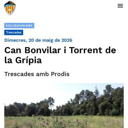
menu
EXCURSIONISME
Trescades
Dimecres, 20 de maig de 2026
Can Bonvilar i Torrent de
la Grípia
Trescades amb Prodis