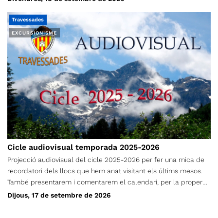
Travessades
EXCURSIONISME
Cicle audiovisual temporada 2025-2026
Projecció audiovisual del cicle 2025-2026 per fer una mica de
recordatori dels llocs que hem anat visitant els últims mesos.
També presentarem i comentarem el calendari, per la propera
temporada. Esteu tots/es convidats/convidades. Els
Dijous, 17 de setembre de 2026
simpatitzants també son molt benvinguts. Dijous, 17 de
setembre de 2026 A les 19 h Al Coro Vell (Carrer Sant Marià, 122)