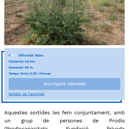
Dificultat: Baixa
Distància: 5,5 km
Desnivell: 80 m.
Temps: Entre 2:30 i 3 hores
Inscripció tancada
Detalls de l'activitat
Aquestes sortides les fem conjuntament, amb
un grup de persones de Prodis
(Prodiscapacitats Fundació Privada