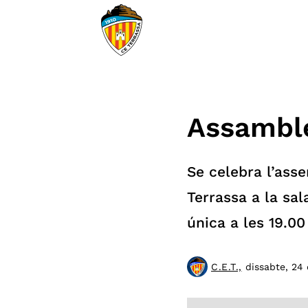
Assamble
Se celebra l’ass
Terrassa a la sa
única a les 19.00
dissabte, 24 
C.E.T.,