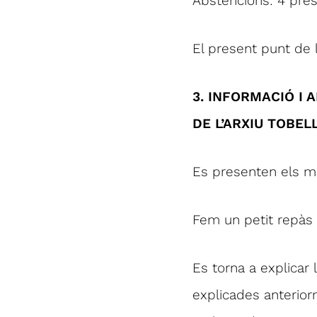
Abstencions: 4 prese
El present punt de 
3. INFORMACIÓ I A
DE L’ARXIU TOBEL
Es presenten els mo
Fem un petit repàs 
Es torna a explicar
explicades anteriorm