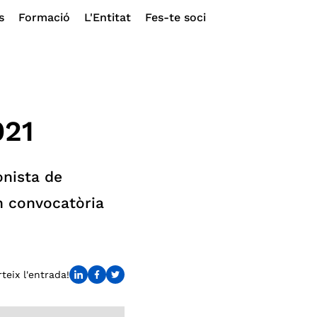
s
Formació
L'Entitat
Fes-te soci
021
onista de
n convocatòria
eix l'entrada!