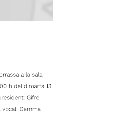
errassa a la sala
.00 h del dimarts 13
president: Gifré
 la vocal: Gemma