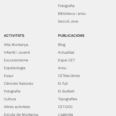
Fotografia
Biblioteca i arxiu
Secció Jove
ACTIVITATS
PUBLICACIONS
Alta Muntanya
Blog
Infantil i Juvenil
Actualitat
Excursionisme
Espai CET
Espeleologia
Arxiu
Esquí
CETdeLlibres
Ciències Naturals
El full
Fotografia
El Butlletí
Cultura
Topografies
Altres activitats
CET.DOC
Escola de Muntanya
L'agenda