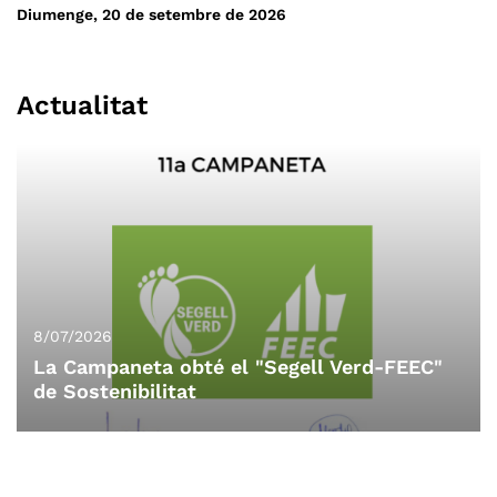
pla del Revell i el collet de Mongia. De tornada passarem per
Diumenge, 20 de setembre de 2026
l'obaga de la muntanya i retornarem de nou al castell de
Montesquiu.
Actualitat
8/07/2026
La Campaneta obté el "Segell Verd-FEEC"
de Sostenibilitat