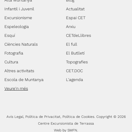
Alta Muntanya
Blog
Infantil i Juvenil
Actualitat
Excursionisme
Espai CET
Espeleologia
Arxiu
Esquí
CETdeLlibres
Ciències Naturals
El full
Fotografia
El Butlletí
Cultura
Topografies
Altres activitats
CET.DOC
Escola de Muntanya
L'agenda
Veure'n més
Avís Legal
Política de Privacitat
Política de Cookies
Copyright © 2026
Centre Excursionista de Terrassa
Web by
SMFN